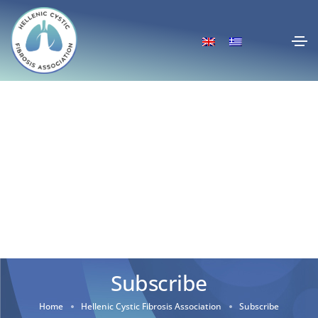
Subscribe
Home
Hellenic Cystic Fibrosis Association
Subscribe