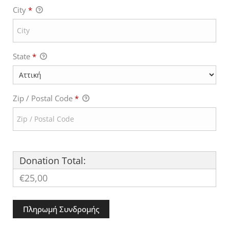
City
*
State
*
Zip / Postal Code
*
Donation Total:
€25,00