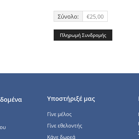
Σύνολο:
€25,00
Υποστήριξέ μας
εδομένα
Γίνε μέλος
Γίνε εθελοντής
του
Κάνε δωρεά