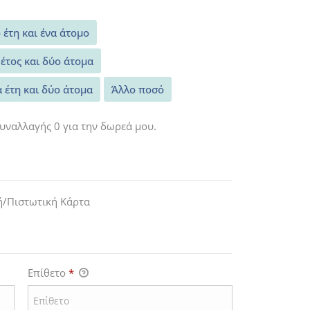
 έτη και ένα άτομο
 έτος και δύο άτομα
α έτη και δύο άτομα
Άλλο ποσό
υναλλαγής 0 για την δωρεά μου.
ή/Πιστωτική Κάρτα
Επίθετο
*