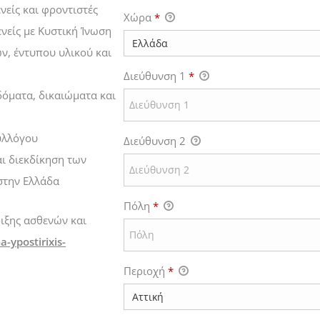
είς και φροντιστές
Χώρα
*
νείς με Κυστική Ίνωση
, έντυπου υλικού και
Διεύθυνση 1
*
δόματα, δικαιώματα και
υλλόγου
Διεύθυνση 2
ι διεκδίκηση των
στην Ελλάδα
Πόλη
*
ιξης ασθενών και
-ypostirixis-
Περιοχή
*