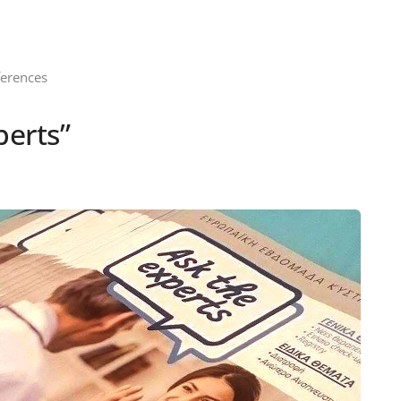
ferences
perts”