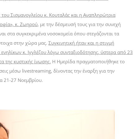
ς του Σισμανογλείου κ. Κουταλάς και η Αναπληρώτρια
οφία», κ. Ζωηρού
, με την δέσμευσή τους για την συνεχή
ναι στα συγκεκριμένα νοσοκομεία όπου στεγάζονται τα
στοιχα στην χώρα μας.
Συγκινητική ήταν και η στιγμή
 ενηλίκων κ. Ιγγλέζου λόγω συνταξιοδότησης, ύστερα από 23
α της κυστικής ίνωσης.
Η Ημερίδα πραγματοποιήθηκε το
ις μέσω livestreaming, δίνοντας την έναρξη για την
α 21-27 Νοεμβρίου.