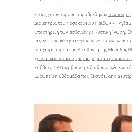
Στους χαιρετισμούς παραβρέθηκαν
ο Διοικητή
Διοικήτρια του Νοσοκομείου Παίδων «Η Αγία Σ
υποστήριξη των ασθενών με Κυστική Ίνωση. Εί
μεγαλύτερα κέντρα ενηλίκων και παιδιών αντί
αποχαιρετισμού του Διευθυντή της Μονάδας ΚΙ
χρόνια καθοριστικής προσφοράς στην κοινότητ
Σάββατο 19 Νοεμβρίου με διαδραστικές ερωτήσε
Ευρωπαϊκή Εβδομάδα που ξεκινάει από Δευτέρ