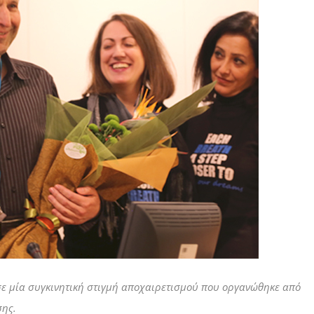
 σε μία συγκινητική στιγμή αποχαιρετισμού που οργανώθηκε από
σης.