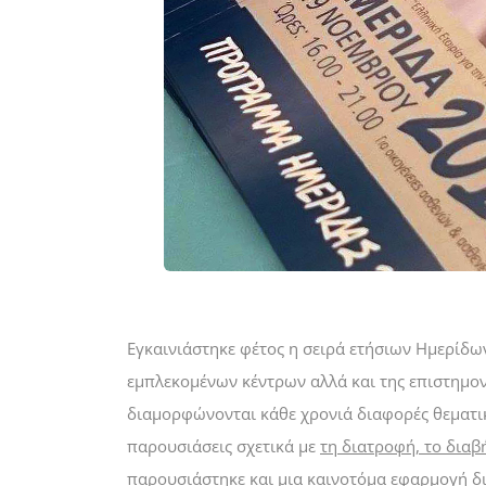
Εγκαινιάστηκε φέτος η σειρά ετήσιων Ημερίδων
εμπλεκομένων κέντρων αλλά και της επιστημον
διαμορφώνονται κάθε χρονιά διαφορές θεματικ
παρουσιάσεις σχετικά με
τη διατροφή, το διαβ
παρουσιάστηκε και μια καινοτόμα εφαρμογή δι