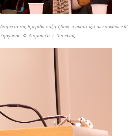
 διάρκεια της Ημερίδα συζητήθηκε η ανάπτυξη των μονάδων ΚΙ.
τζηαγόρου, Φ. Διαμαντέα, Ι. Τσανάκας