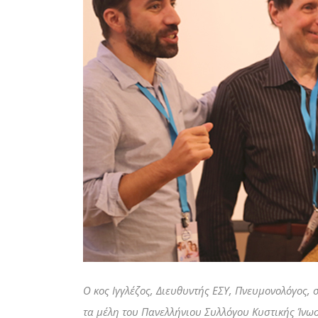
Ο κος Ιγγλέζος, Διευθυντής ΕΣΥ, Πνευμονολόγος,
τα μέλη του Πανελλήνιου Συλλόγου Κυστικής Ίνω