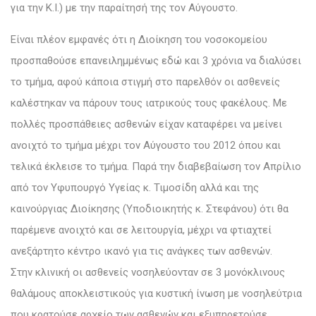
για την Κ.Ι.) με την παραίτησή της τον Αύγουστο.
Είναι πλέον εμφανές ότι η Διοίκηση του νοσοκομείου
προσπαθούσε επανειλημμένως εδώ και 3 χρόνια να διαλύσει
το τμήμα, αφού κάποια στιγμή στο παρελθόν οι ασθενείς
καλέστηκαν να πάρουν τους ιατρικούς τους φακέλους. Με
πολλές προσπάθειες ασθενών είχαν καταφέρει να μείνει
ανοιχτό το τμήμα μέχρι τον Αύγουστο του 2012 όπου και
τελικά έκλεισε το τμήμα. Παρά την διαβεβαίωση τον Απρίλιο
από τον Υφυπουργό Υγείας κ. Τιμοσίδη αλλά και της
καινούργιας Διοίκησης (Υποδιοικητής κ. Στεφάνου) ότι θα
παρέμενε ανοιχτό και σε λειτουργία, μέχρι να φτιαχτεί
ανεξάρτητο κέντρο ικανό για τις ανάγκες των ασθενών.
Στην κλινική οι ασθενείς νοσηλεύονταν σε 3 μονόκλινους
θαλάμους αποκλειστικούς για κυστική ίνωση με νοσηλεύτρια
που κρατούσε αρχείο των ασθενών και εξυπηρετούσε