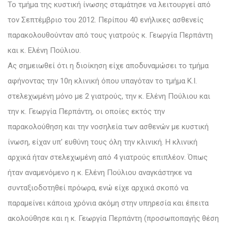
Το τμήμα της κυστική ίνωσης σταμάτησε να λειτουργεί από
τον Σεπτέμβριο του 2012. Περίπου 40 ενήλικες ασθενείς
παρακολουθούνταν από τους γιατρούς κ. Γεωργία Περπάντη
και κ. Ελένη Πούλιου.
Ας σημειωθεί ότι η διοίκηση είχε αποδυναμώσει το τμήμα
αφήνοντας την 10η κλινική όπου υπαγόταν το τμήμα Κ.Ι.
στελεχωμένη μόνο με 2 γιατρούς, την κ. Ελένη Πούλιου και
την κ. Γεωργία Περπάντη, οι οποίες εκτός την
παρακολούθηση και την νοσηλεία των ασθενών με κυστική
ίνωση, είχαν υπ’ ευθύνη τους όλη την κλινική. Η κλινική
αρχικά ήταν στελεχωμένη από 4 γιατρούς επιπλέον. Όπως
ήταν αναμενόμενο η κ. Ελένη Πούλιου αναγκάστηκε να
συνταξιοδοτηθεί πρόωρα, ενώ είχε αρχικά σκοπό να
παραμείνει κάποια χρόνια ακόμη στην υπηρεσία και έπειτα
ακολούθησε και η κ. Γεωργία Περπάντη (προσωποπαγής θέση