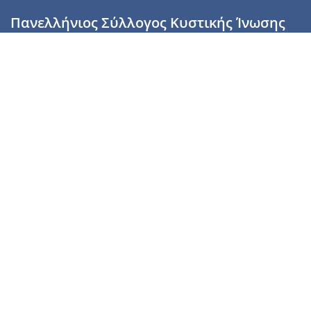
Πανελλήνιος Σύλλογος Κυστικής Ίνωσης
Καραϊσκάκη 28, Αθήνα, ΤΚ 10554
2110137700 (Τρίτη & Πέμπτη: 16:00-19:00),
6944255853 (Τετάρτη: 17.00-20.00)
info@cysticfibrosis.gr
Προσωπικά Δεδομένα
Όροι Χρήσης
Πολιτική Απορρήτου
Πολιτική Cookies
Υποστήριξέ μας
Γίνε μέλος