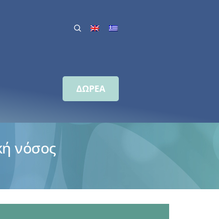
ΔΩΡΕΑ
κή νόσος