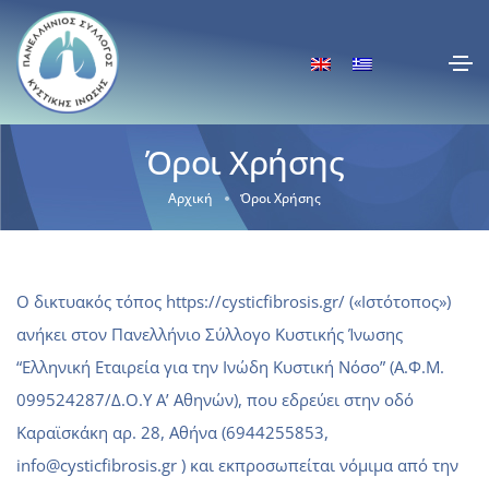
Όροι Χρήσης
Αρχική
Όροι Χρήσης
Ο δικτυακός τόπος https://cysticfibrosis.gr/ («Ιστότοπος»)
ανήκει στον Πανελλήνιο Σύλλογο Κυστικής Ίνωσης
“Ελληνική Εταιρεία για την Ινώδη Κυστική Νόσο” (Α.Φ.Μ.
099524287/Δ.Ο.Υ Α’ Αθηνών), που εδρεύει στην οδό
Καραϊσκάκη αρ. 28, Αθήνα (6944255853,
info@cysticfibrosis.gr ) και εκπροσωπείται νόμιμα από την