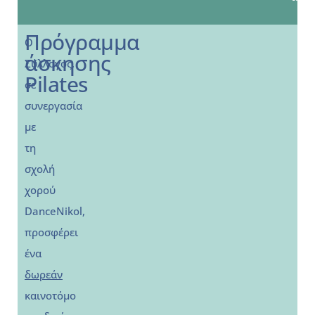
Πρόγραμμα
Ο
άσκησης
Σύλλογος,
Pilates
σε
συνεργασία
με
τη
σχολή
χορού
DanceNikol,
προσφέρει
ένα
δωρεάν
καινοτόμο