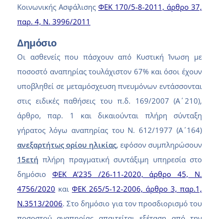
Κοινωνικής Ασφάλισης
ΦΕΚ 170/5-8-2011, άρθρο 37,
παρ. 4,
Ν. 3996/2011
Δημόσιο
Οι ασθενείς που πάσχουν από Κυστική Ίνωση με
ποσοστό αναπηρίας τουλάχιστον 67% και όσοι έχουν
υποβληθεί σε μεταμόσχευση πνευμόνων εντάσσονται
στις ειδικές παθήσεις του π.δ. 169/2007 (Α΄ 210),
άρθρο, παρ. 1 και δικαιούνται πλήρη σύνταξη
γήρατος λόγω αναπηρίας του Ν. 612/1977 (Α΄ 164)
ανεξαρτήτως ορίου ηλικίας
, εφόσον συμπληρώσουν
15ετή
πλήρη πραγματική συντάξιμη υπηρεσία στο
δημόσιο
ΦΕΚ A’235 /26-11-2020, άρθρο 45,
Ν.
4756/2020
και
ΦΕΚ 265/5-12-2006, άρθρο 3, παρ.1,
Ν.3513/2006
. Στο δημόσιο για τον προσδιορισμό του
ποσοστού αναπηρίας απαιτείται εξέταση από την