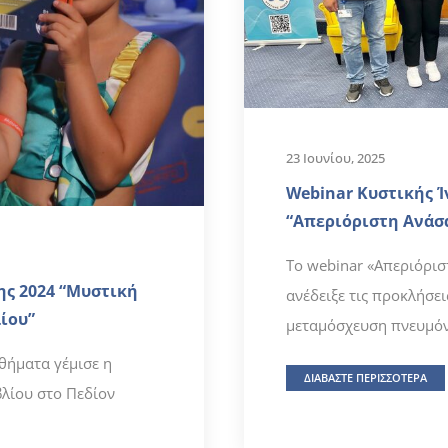
23 Ιουνίου, 2025
Webinar Κυστικής 
“Απεριόριστη Ανάσα
Το webinar «Απεριόρι
ης 2024 “Μυστική
ανέδειξε τις προκλήσει
ίου”
μεταμόσχευση πνευμόν
θήματα γέμισε η
ΔΙΑΒΑΣΤΕ ΠΕΡΙΣΣΟΤΕΡΑ
βλίου στο Πεδίον