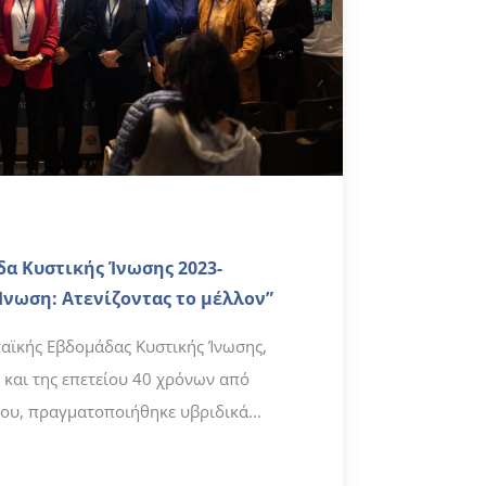
α Κυστικής Ίνωσης 2023-
Ίνωση: Ατενίζοντας το μέλλον”
αϊκής Εβδομάδας Κυστικής Ίνωσης,
και της επετείου 40 χρόνων από
ου, πραγματοποιήθηκε υβριδικά...