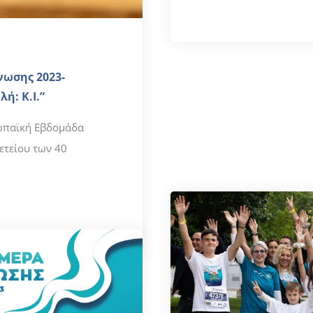
νωσης 2023-
ή: K.I.”
ρωπαϊκή Εβδομάδα
ετείου των 40