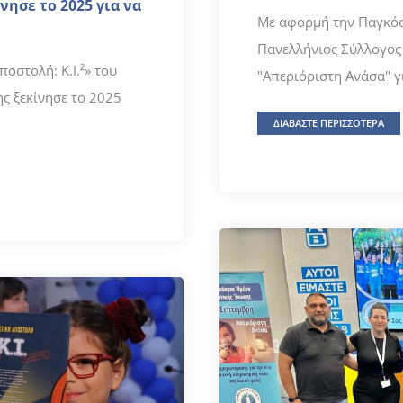
νησε το 2025 για να
Με αφορμή την Παγκόσ
Πανελλήνιος Σύλλογος 
οστολή: Κ.Ι.²» του
"Απεριόριστη Ανάσα" γι
ς ξεκίνησε το 2025
ΔΙΑΒΑΣΤΕ ΠΕΡΙΣΣΟΤΕΡΑ