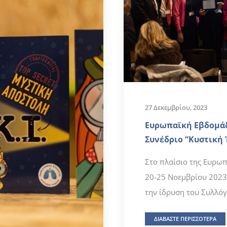
27 Δεκεμβρίου, 2023
Ευρωπαϊκή Εβδομάδ
Συνέδριο “Κυστική 
Στο πλαίσιο της Ευρωπ
20-25 Νοεμβρίου 2023 
την ίδρυση του Συλλόγ
ΔΙΑΒΑΣΤΕ ΠΕΡΙΣΣΟΤΕΡΑ