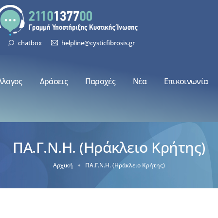
chatbox
helpline@cysticfibrosis.gr
λλογος
Δράσεις
Παροχές
Νέα
Επικοινωνία
ΠΑ.Γ.Ν.Η. (Ηράκλειο Κρήτης)
Αρχική
ΠΑ.Γ.Ν.Η. (Ηράκλειο Κρήτης)