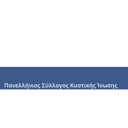
Πανελλήνιος Σύλλογος Κυστικής Ίνωσης
Καραϊσκάκη 28, Αθήνα, ΤΚ 10554
2110137700 (Τρίτη & Πέμπτη: 16:00-19:00),
6944255853 (Τετάρτη: 17.00-20.00)
info@cysticfibrosis.gr