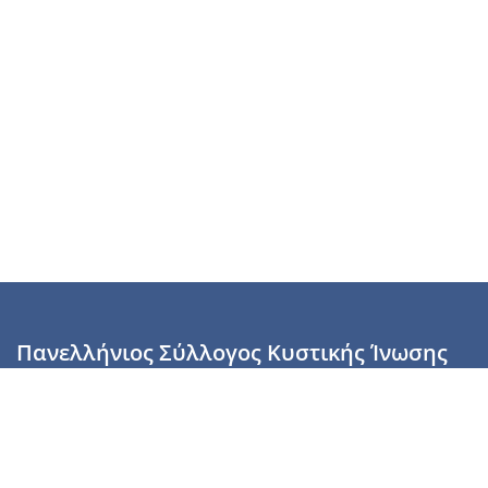
Πανελλήνιος Σύλλογος Κυστικής Ίνωσης
Καραϊσκάκη 28, Αθήνα, ΤΚ 10554
2110137700 (Τρίτη & Πέμπτη: 16:00-19:00),
6944255853 (Τετάρτη: 17.00-20.00)