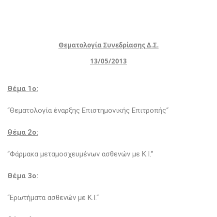
Θεματολογία Συνεδρίασης Δ.Σ.
13/05/2013
Θέμα 1o:
“Θεματολογία έναρξης Επιστημονικής Επιτροπής“
Θέμα 2ο:
“Φάρμακα μεταμοσχευμένων ασθενών με Κ.Ι.“
Θέμα 3o:
“Ερωτήματα ασθενών με Κ.Ι.“