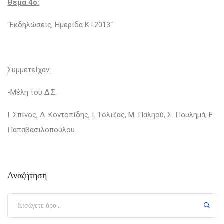
Θέμα 4o:
“Εκδηλώσεις, Ημερίδα Κ.Ι.2013“
Συμμετείχαν:
-Μέλη του Δ.Σ.
Ι. Σπίνος, Δ. Κοντοπίδης, Ι. Τόλιζας, Μ. Παληού, Σ. Πουλημά, Ε.
Παπαβασιλοπούλου
Αναζήτηση