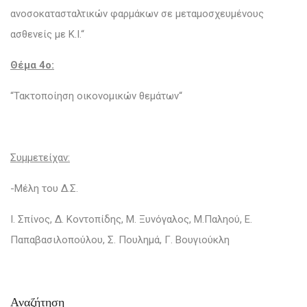
ανοσοκατασταλτικών φαρμάκων σε μεταμοσχευμένους
ασθενείς με Κ.Ι.“
Θέμα 4o:
“Τακτοποίηση οικονομικών θεμάτων“
Συμμετείχαν:
-Μέλη του Δ.Σ.
Ι. Σπίνος, Δ. Κοντοπίδης, Μ. Ξυνόγαλος, Μ.Παληού, Ε.
Παπαβασιλοπούλου, Σ. Πουλημά, Γ. Βουγιούκλη
Αναζήτηση