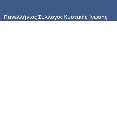
Πανελλήνιος Σύλλογος Κυστικής Ίνωσης
Καραϊσκάκη 28, Αθήνα, ΤΚ 10554
2110137700 (Τρίτη & Πέμπτη: 16:00-19:00),
6944255853 (Τετάρτη: 17.00-20.00)
info@cysticfibrosis.gr
Προσωπικά Δεδομένα
Όροι Χρήσης
Πολιτική Απορρήτου
Πολιτική Cookies
Υποστήριξέ μας