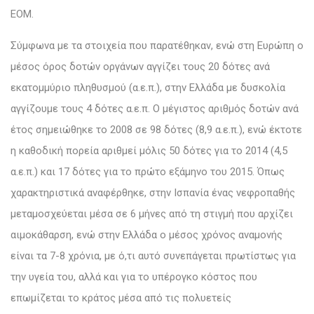
ΕΟΜ.
Σύμφωνα με τα στοιχεία που παρατέθηκαν, ενώ στη Ευρώπη ο
μέσος όρος δοτών οργάνων αγγίζει τους 20 δότες ανά
εκατομμύριο πληθυσμού (α.ε.π.), στην Ελλάδα με δυσκολία
αγγίζουμε τους 4 δότες α.ε.π. Ο μέγιστος αριθμός δοτών ανά
έτος σημειώθηκε το 2008 σε 98 δότες (8,9 α.ε.π.), ενώ έκτοτε
η καθοδική πορεία αριθμεί μόλις 50 δότες για το 2014 (4,5
α.ε.π.) και 17 δότες για το πρώτο εξάμηνο του 2015. Όπως
χαρακτηριστικά αναφέρθηκε, στην Ισπανία ένας νεφροπαθής
μεταμοσχεύεται μέσα σε 6 μήνες από τη στιγμή που αρχίζει
αιμοκάθαρση, ενώ στην Ελλάδα ο μέσος χρόνος αναμονής
είναι τα 7-8 χρόνια, με ό,τι αυτό συνεπάγεται πρωτίστως για
την υγεία του, αλλά και για το υπέρογκο κόστος που
επωμίζεται το κράτος μέσα από τις πολυετείς