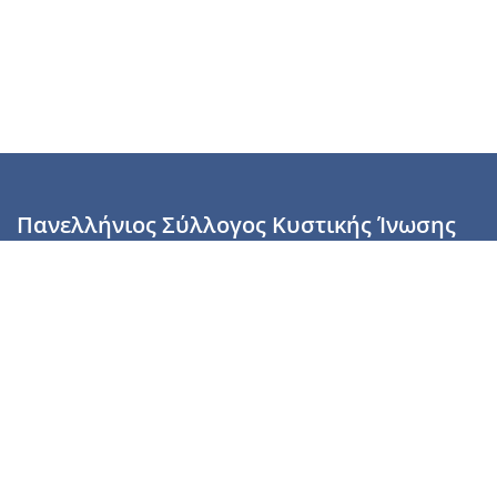
Πανελλήνιος Σύλλογος Κυστικής Ίνωσης
Καραϊσκάκη 28, Αθήνα, ΤΚ 10554
2110137700 (Τρίτη & Πέμπτη: 16:00-19:00),
6944255853 (Τετάρτη: 17.00-20.00)
info@cysticfibrosis.gr
Προσωπικά Δεδομένα
Όροι Χρήσης