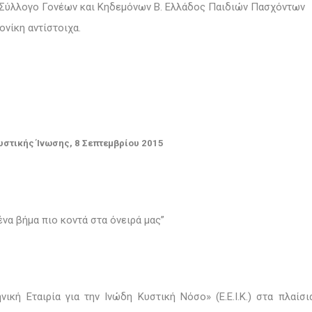
ν Σύλλογο Γονέων και Κηδεμόνων Β. Ελλάδος Παιδιών Πασχόντων
ονίκη αντίστοιχα.
στικής Ίνωσης, 8 Σεπτεμβρίου 2015
ένα βήμα πιο κοντά στα όνειρά μας”
κή Εταιρία για την Ινώδη Κυστική Νόσο» (Ε.Ε.Ι.Κ.) στα πλαίσι