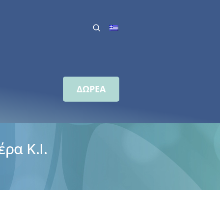
ΔΩΡΕΑ
ρα Κ.Ι.