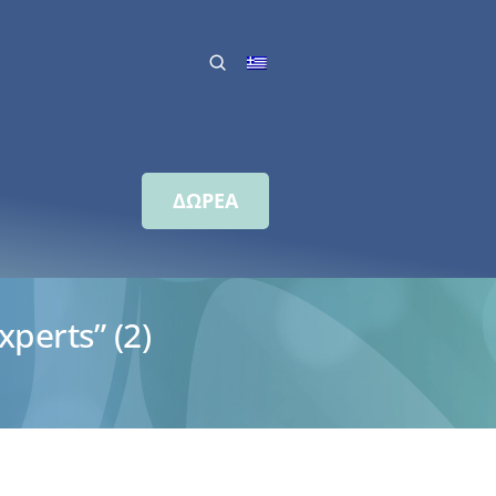
ΔΩΡΕΑ
perts” (2)