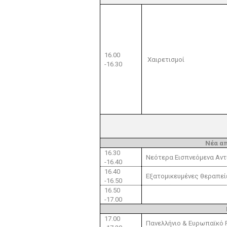
16.00
Χαιρετισμοί
-16.30
Νέα α
16.30
Νεότερα Εισπνεόμενα Αντ
-16.40
16.40
Εξατομικευμένες θεραπεί
-16.50
16.50
-17.00
17.00
Πανελλήνιο & Ευρωπαϊκό R