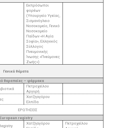
Εκπρόσωποι
φορέων
(Υπουργείο Υγείας,
Σισμανόγλειο
Νοσοκομείο, Γενικό
Νοσοκομείο
Παίδων «Η Αγία
Σοφία», Ελληνικός
Σύλλογος
Πνευμονικής
Ίνωσης «Πνεύμονες
Ζωής»)
Γενικά θέματα
πό θεραπείες – φάρμακα
Πετροχείλου
ιβιοτικά
Αργυρή
Χατζηαγόρου
ες
Ελπίδα
ΕΡΩΤΗΣΕΙΣ
European registry
Χατζηαγόρου
Πετροχείλου
egistry