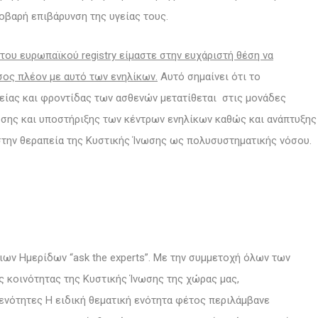
οβαρή επιβάρυνση της υγείας τους.
του ευρωπαϊκού registry είμαστε στην ευχάριστή θέση να
σος πλέον με αυτό των ενηλίκων.
Αυτό σημαίνει ότι το
είας και φροντίδας των ασθενών μετατίθεται στις μονάδες
ωσης και υποστήριξης των κέντρων ενηλίκων καθώς και ανάπτυξης
την θεραπεία της Κυστικής Ίνωσης ως πολυσυστηματικής νόσου.
ιων Ημερίδων “ask the experts”. Με την συμμετοχή όλων των
 κοινότητας της Κυστικής Ίνωσης της χώρας μας,
ενότητες Η ειδική θεματική ενότητα φέτος περιλάμβανε