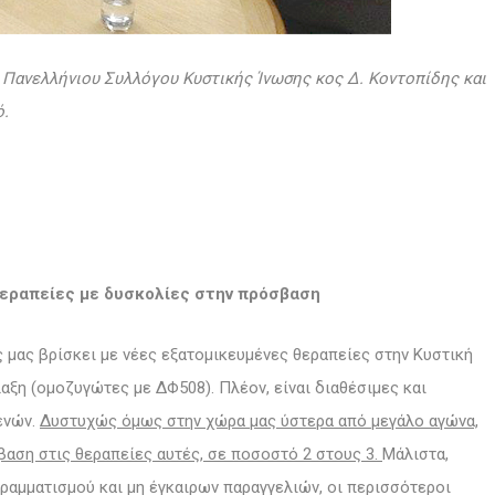
Πανελλήνιου Συλλόγου Κυστικής Ίνωσης κος Δ. Κοντοπίδης και
ό.
εραπείες με δυσκολίες στην πρόσβαση
 μας βρίσκει με νέες εξατομικευμένες θεραπείες στην Κυστική
αξη (ομοζυγώτες με ΔΦ508). Πλέον, είναι διαθέσιμες και
ενών.
Δυστυχώς όμως στην χώρα μας ύστερα από μεγάλο αγώνα,
βαση στις θεραπείες αυτές, σε ποσοστό 2 στους 3.
Μάλιστα,
ραμματισμού και μη έγκαιρων παραγγελιών, οι περισσότεροι