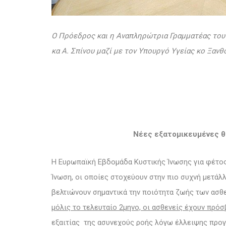
Ο Πρόεδρος και η Αναπληρώτρια Γραμματέας του 
κα Α. Σπίνου μαζί με τον Υπουργό Υγείας κο Ξανθ
Νέες εξατομικευμένες θ
Η Ευρωπαϊκή Εβδομάδα Κυστικής Ίνωσης για φέτος
Ίνωση, οι οποίες στοχεύουν στην πιο συχνή μετάλλ
βελτιώνουν σημαντικά την ποιότητα ζωής των ασθ
μόλις το τελευταίο 2μηνο, οι ασθενείς έχουν πρόσ
εξαιτίας της ασυνεχούς ροής λόγω έλλειψης προγ