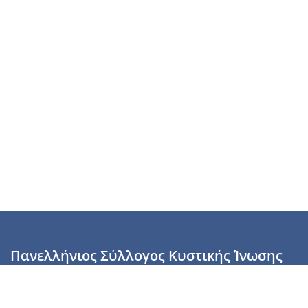
Πανελλήνιος Σύλλογος Κυστικής Ίνωσης
Καραϊσκάκη 28, Αθήνα, ΤΚ 10554
2110137700 (Τρίτη & Πέμπτη: 16:00-19:00),