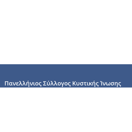
Πανελλήνιος Σύλλογος Κυστικής Ίνωσης
Καραϊσκάκη 28, Αθήνα, ΤΚ 10554
2110137700 (Τρίτη & Πέμπτη: 16:00-19:00),
6944255853 (Τετάρτη: 17.00-20.00)
info@cysticfibrosis.gr