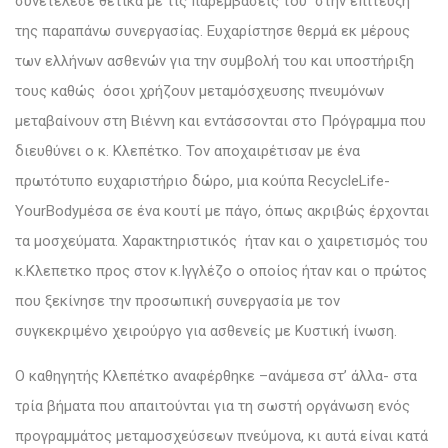
συνετέλεσε θετικά με τις παρεμβάσεις του στην επίτευξη
της παραπάνω συνεργασίας. Ευχαρίστησε θερμά εκ μέρους
των ελλήνων ασθενών για την συμβολή του και υποστήριξη
τους καθώς όσοι χρήζουν μεταμόσχευσης πνευμόνων
μεταβαίνουν στη Βιέννη και εντάσσονται στο Πρόγραμμα που
διευθύνει ο κ. Κλεπέτκο. Τον αποχαιρέτισαν με ένα
πρωτότυπο ευχαριστήριο δώρο, μια κούπα RecycleLife-
YourBodyμέσα σε ένα κουτί με πάγο, όπως ακριβώς έρχονται
τα μοσχεύματα. Χαρακτηριστικός ήταν και ο χαιρετισμός του
κ.Κλεπετκο προς στον κ.Ιγγλέζο ο οποίος ήταν και ο πρώτος
που ξεκίνησε την προσωπική συνεργασία με τον
συγκεκριμένο χειρούργο για ασθενείς με Κυστική ίνωση.
Ο καθηγητής Κλεπέτκο αναφέρθηκε –ανάμεσα στ’ άλλα- στα
τρία βήματα που απαιτούνται για τη σωστή οργάνωση ενός
προγραμμάτος μεταμοσχεύσεων πνεύμονα, κι αυτά είναι κατά