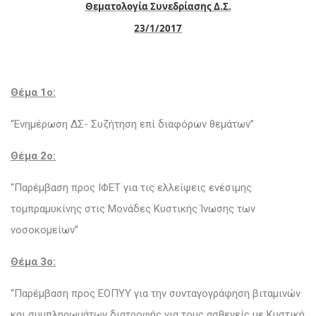
Θεματολογία Συνεδρίασης Δ.Σ.
23/1/2017
Θέμα 1ο:
“Ενημέρωση ΔΣ- Συζήτηση επί διαφόρων θεμάτων”
Θέμα 2ο:
“Παρέμβαση προς ΙΦΕΤ για τις ελλείψεις ενέσιμης
τομπραμυκίνης στις Μονάδες Κυστικής Ίνωσης των
νοσοκομείων”
Θέμα 3ο:
“Παρέμβαση προς ΕΟΠΥΥ για την συνταγογράφηση βιταμινών
και συμπληρωμάτων διατροφής για τους ασθενείς με Κυστική