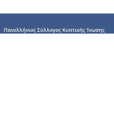
Πανελλήνιος Σύλλογος Κυστικής Ίνωσης
Καραϊσκάκη 28, Αθήνα, ΤΚ 10554
2110137700 (Τρίτη & Πέμπτη: 16:00-19:00),
6944255853 (Τετάρτη: 17.00-20.00)
info@cysticfibrosis.gr
Προσωπικά Δεδομένα
Όροι Χρήσης
Πολιτική Απορρήτου
Πολιτική Cookies