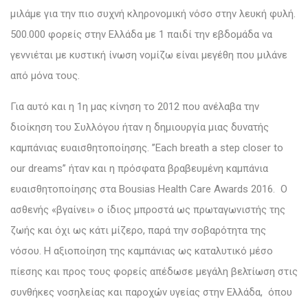
μιλάμε για την πιο συχνή κληρονομική νόσο στην λευκή φυλή.
500.000 φορείς στην Ελλάδα με 1 παιδί την εβδομάδα να
γεννιέται με κυστική ίνωση νομίζω είναι μεγέθη που μιλάνε
από μόνα τους.
Για αυτό και η 1η μας κίνηση το 2012 που ανέλαβα την
διοίκηση του Συλλόγου ήταν η δημιουργία μιας δυνατής
καμπάνιας ευαισθητοποίησης. ’’Each breath a step closer to
our dreams’’ ήταν και η πρόσφατα βραβευμένη καμπάνια
ευαισθητοποίησης στα Bousias Health Care Awards 2016. Ο
ασθενής «βγαίνει» ο ίδιος μπροστά ως πρωταγωνιστής της
ζωής και όχι ως κάτι μίζερο, παρά την σοβαρότητα της
νόσου. Η αξιοποίηση της καμπάνιας ως καταλυτικό μέσο
πίεσης και προς τους φορείς απέδωσε μεγάλη βελτίωση στις
συνθήκες νοσηλείας και παροχών υγείας στην Ελλάδα, όπου