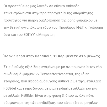
Οι προσπάθειες μας λοιπόν σε εθνικό επίπεδο
επικεντρώνονται στην προ παραγγελία της απαραίτητης
ποσότητας για πλήρη ομαλοποίηση της ροής φαρμάκου με
την θετική ανταπόκριση τόσο του Προέδρου ΙΦΕΤ κ. Γιαλούρη
όσο και του ΕΟΠΥΥ κ.Μπερσίμη.
Όσον αφορά στην θεραπεία, τι περιμένετε στο μέλλον;
Στις διεθνής εξελίξεις αναμένουμε με ανυπομονησία τον νέο
συνδυασμό φαρμάκων Tezacaftor/Ivacaftor, της ίδιας
εταιρείας, που αφορά ομόζυγους ασθενείς με την μετάλλαξη
F508del και ετερόζυγους με μια residual μεταλλάξη και μια
μετάλλαξη F508del. Είναι στην φάση 3, όπου αν όλα πάνε
σύμφωνα με τις τώρα ενδείξεις, που είναι εξίσου μεγάλες