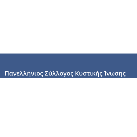
Πανελλήνιος Σύλλογος Κυστικής Ίνωσης
Καραϊσκάκη 28, Αθήνα, ΤΚ 10554
2110137700 (Τρίτη & Πέμπτη: 16:00-19:00),
6944255853 (Τετάρτη: 17.00-20.00)
info@cysticfibrosis.gr
Προσωπικά Δεδομένα