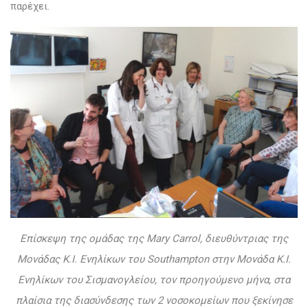
παρέχει.
Επίσκεψη της ομάδας της Mary Carrol, διευθύντριας της
Μονάδας Κ.Ι. Ενηλίκων του Southampton στην Μονάδα Κ.Ι.
Ενηλίκων του Σισμανογλείου, τον προηγούμενο μήνα, στα
πλαίσια της διασύνδεσης των 2 νοσοκομείων που ξεκίνησε