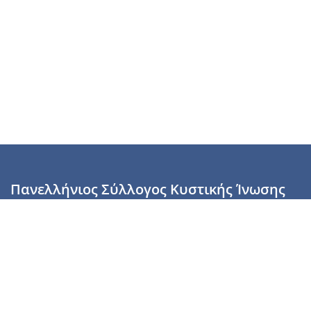
Πανελλήνιος Σύλλογος Κυστικής Ίνωσης
Καραϊσκάκη 28, Αθήνα, ΤΚ 10554
2110137700 (Τρίτη & Πέμπτη: 16:00-19:00),
6944255853 (Τετάρτη: 17.00-20.00)
info@cysticfibrosis.gr