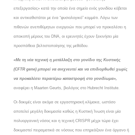
επεξεργασίας» κατά την οποία ένα σημείο ενός γονιδίου κόβεται
και αντικαθιστάται με ένα “φυσιολογικό” κομμάτι. Λόγω των
πιθανών ανεπιθύμητων ενεργειών που μπορεί να προκαλέσει η
αποκοπή μέρους του
DNA
, οι ερευνητές έχουν ξεκινήσει μία
προσπάθεια βελτιστοποίησης της μεθόδου.
«Με τη νέα τεχνική η μετάλλαξη στο γονίδιο της Κυστικής
(CFTR gene) μπορεί να ανιχνευτεί και να επιδιορθωθεί χωρίς
να προκαλέσει περαιτέρω καταστροφή στο γονιδίωμα»,
αναφέρει η
Maarten
Geurts
, βιολόγος στο
Hubrecht
Institute
.
Οι δοκιμές είναι ακόμα σε εργαστηριακή κλίμακα, ωστόσο
αποτελεί μεγάλη δοκιμασία καθώς η Κυστική Ίνωση είναι μία
πολυοργανική νόσος και η τεχνική
CRISPR
μέχρι τώρα έχει
δοκιμαστεί πειραματικά σε νόσους που επηρεάζουν ένα όργανο ή