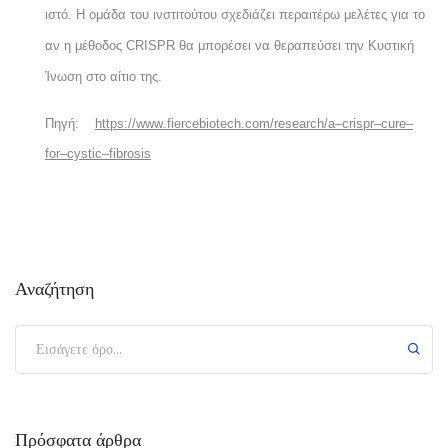
ιστό. Η ομάδα του ινστιτούτου σχεδιάζει περαιτέρω μελέτες για το
αν η μέθοδος
CRISPR
θα μπορέσει να θεραπεύσει την Κυστική
Ίνωση στο αίτιο της.
Πηγή:
https
://
www
.
fiercebiotech
.
com
/
research
/
a
–
crispr
–
cure
–
for
–
cystic
–
fibrosis
Αναζήτηση
Πρόσφατα άρθρα