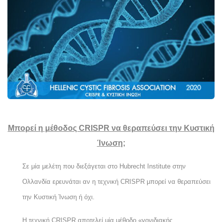
Μπορεί η μέθοδος CRISPR να θεραπεύσει την Κυστική
Ίνωση;
Σε μία μελέτη που διεξάγεται στο
Hubrecht
Institute
στην
Ολλανδία ερευνάται αν η τεχνική
CRISPR
μπορεί να θεραπεύσει
την Κυστική Ίνωση ή όχι.
Η τεχνική
CRISPR
αποτελεί μία μέθοδο «γονιδιακής