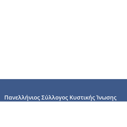
Πανελλήνιος Σύλλογος Κυστικής Ίνωσης
Καραϊσκάκη 28, Αθήνα, ΤΚ 10554
2110137700 (Τρίτη & Πέμπτη: 16:00-19:00),
6944255853 (Τετάρτη: 17.00-20.00)