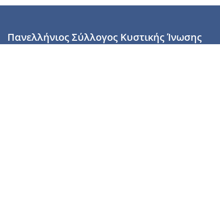
Πανελλήνιος Σύλλογος Κυστικής Ίνωσης
Καραϊσκάκη 28, Αθήνα, ΤΚ 10554
2110137700 (Τρίτη & Πέμπτη: 16:00-19:00),
6944255853 (Τετάρτη: 17.00-20.00)
info@cysticfibrosis.gr
Προσωπικά Δεδομένα
Όροι Χρήσης
Πολιτική Απορρήτου
Πολιτική Cookies
Υποστήριξέ μας