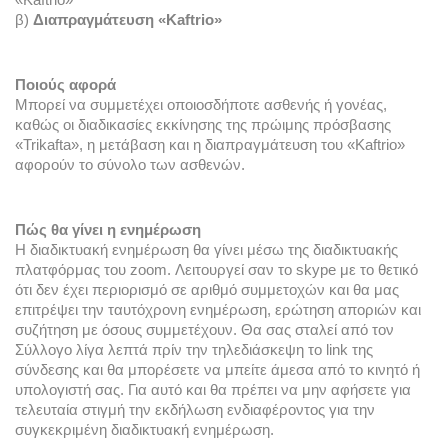
«Kaftrio»
β) 
Διαπραγμάτευση «Kaftrio»
Ποιούς αφορά
Μπορεί να συμμετέχει οποιοσδήποτε ασθενής ή γονέας, 
καθώς οι διαδικασίες εκκίνησης της πρώιμης πρόσβασης 
«Trikafta», η μετάβαση και η διαπραγμάτευση του «Kaftrio» 
αφορούν το σύνολο των ασθενών. 
Πώς θα γίνει η ενημέρωση
Η διαδικτυακή ενημέρωση θα γίνει μέσω της διαδικτυακής 
πλατφόρμας του zoom. Λειτουργεί σαν το skype με το θετικό 
ότι 
δεν έχει περιορισμό σε αριθμό συμμετοχών και θα μας 
επιτρέψει την ταυτόχρονη ενημέρωση, ερώτηση αποριών και 
συζήτηση με όσους συμμετέχουν.
 Θα σας σταλεί από τον 
Σύλλογο λίγα λεπτά πρίν την τηλεδιάσκεψη το link της 
σύνδεσης και θα μπορέσετε να μπείτε άμεσα από το κινητό ή 
υπολογιστή σας. Για αυτό και θα πρέπει να μην αφήσετε για 
τελευταία στιγμή την εκδήλωση ενδιαφέροντος για την 
συγκεκριμένη διαδικτυακή ενημέρωση. 