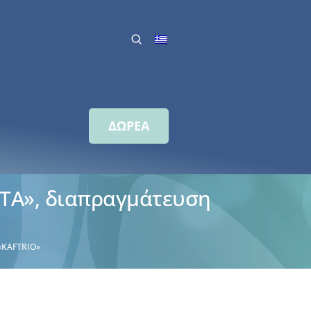
ΔΩΡΕΑ
FTA», διαπραγμάτευση
«KAFTRIO»