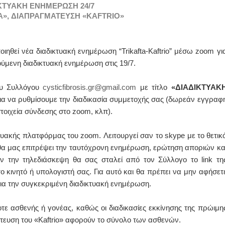
ΚΤΥΑΚΗ ΕΝΗΜΕΡΩΣΗ 24/7
A», ΔΙΑΠΡΑΓΜΑΤΕΥΣΗ «KAFTRIO»
ιηθεί νέα διαδικτυακή ενημέρωση
 “Trikafta-Kaftrio” 
μέσω zoom 
για
ύμενη διαδικτυακή ενημέρωση στις 19/7. 
υ Συλλόγου 
cysticfibrosis.gr@gmail.com
 με τίτλο 
«ΔΙΑΔΙΚΤΥΑΚΗ
για να ρυθμίσουμε την διαδικασία συμμετοχής σας (δωρεάν εγγραφή
ιχεία σύνδεσης στο zoom, κλπ). 
υακής πλατφόρμας του zoom. Λειτουργεί σαν το skype με το θετικό
 θα μας επιτρέψει την ταυτόχρονη ενημέρωση, ερώτηση αποριών και
ιν την τηλεδιάσκεψη θ
α σας σταλεί από τον Σύλλογο το link της
 κινητό ή υπολογιστή σας. Για αυτό και θα πρέπει να μην αφήσετε
για την συγκεκριμένη διαδικτυακή ενημέρωση. 
ε ασθενής ή γονέας, καθώς οι διαδικασίες εκκίνησης της πρώιμης
τευση του «Kaftrio» αφορούν το σύνολο των ασθενών. 