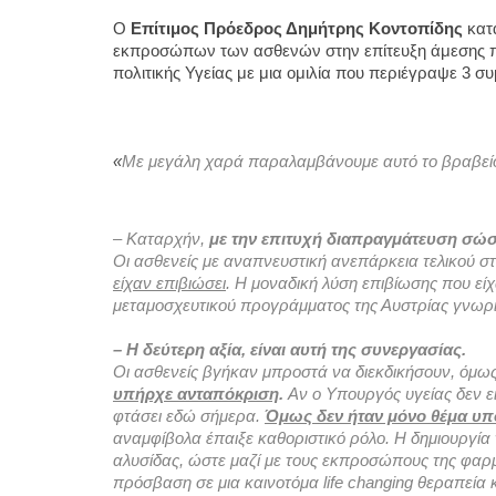
Ο 
Επίτιμος Πρόεδρος Δημήτρης Κοντοπίδης
 κατ
εκπροσώπων των ασθενών στην επίτευξη άμεσης πρ
πολιτικής Υγείας με μια ομιλία που περιέγραψε 3 συ
«
Με μεγάλη χαρά παραλαμβάνουμε αυτό το βραβείο μ
– Καταρχήν, 
με την επιτυχή διαπραγμάτευση σώσα
Οι ασθενείς με αναπνευστική ανεπάρκεια τελικού 
είχαν επιβιώσει
.
 Η μοναδική λύση επιβίωσης που εί
μεταμοσχευτικού προγράμματος της Αυστρίας γνωρίζ
– Η δεύτερη αξία, είναι αυτή της συνεργασίας. 
υπήρχε ανταπόκριση
. 
Αν ο Υπουργός υγείας δεν ε
φτάσει εδώ σήμερα. 
Όμως δεν ήταν μόνο θέμα υ
αναμφίβολα έπαιξε καθοριστικό ρόλο. Η δημιουργία
αλυσίδας, ώστε μαζί με τους εκπροσώπους της φαρμ
πρόσβαση σε μια καινοτόμα life changing θεραπεία κ