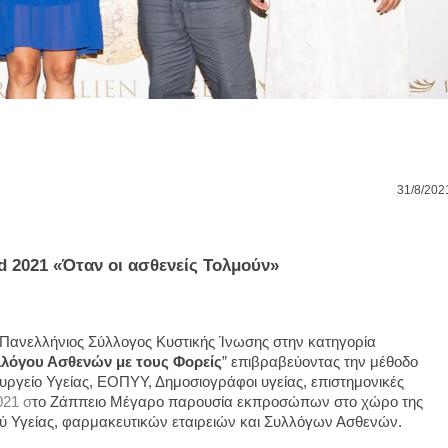
31/8/202
d 2021 
«Όταν οι ασθενείς Τολμούν» 
Πανελλήνιος Σύλλογος Κυστικής Ίνωσης 
σ
την 
κατηγορία 
λόγου Ασθενών με τους Φορείς
” επιβραβεύοντας την μέθοδο 
υργείο Υγείας, ΕΟΠΥΥ, Δημοσιογράφοι υγείας, επιστημονικές 
021 σ
το Ζάππειο Μέγαρο παρουσία εκπροσώπων στο χώρο της 
ύ Υγείας, φαρμακευτικών εταιρειών και Συλλόγων Ασθενών. 