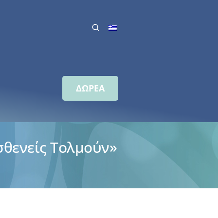
ΔΩΡΕΑ
ασθενείς Τολμούν»