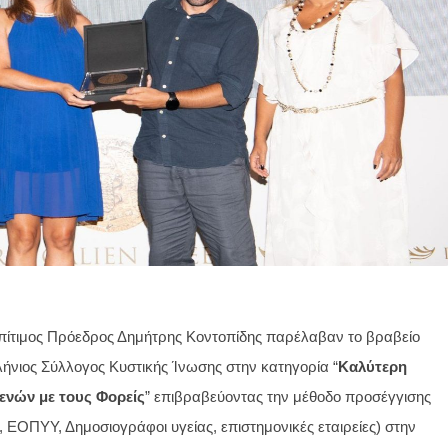
Η Πρόεδρος του Συλλόγου μας Άννα Σπίνου και ο Επίτιμος Πρόεδρος Δημήτρης Κοντοπίδης παρέλαβαν το βραβείο 
ήνιος Σύλλογος Κυστικής Ίνωσης 
σ
την 
κατηγορία “
Καλύτερη 
ενών με τους Φορείς
” επιβραβεύοντας την μέθοδο προσέγγισης 
, ΕΟΠΥΥ, Δημοσιογράφοι υγείας, επιστημονικές εταιρείες) στην 