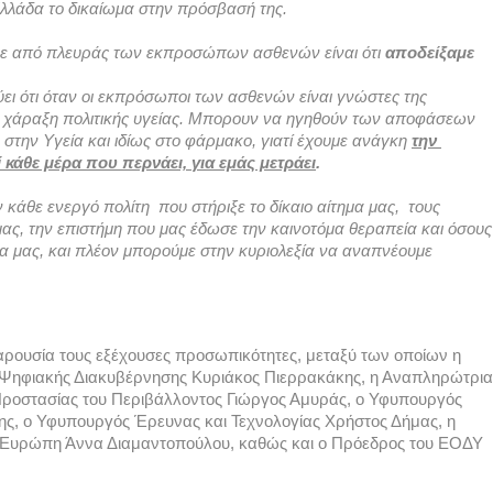
Ελλάδα το δικαίωμα στην πρόσβασή της. 
υμε από πλευράς των εκπροσώπων ασθενών είναι ότι 
αποδείξαμε 
ι ότι όταν οι εκπρόσωποι των ασθενών είναι γνώστες της 
 χάραξη πολιτικής υγείας. Μπορουν να ηγηθούν των αποφάσεων 
την Υγεία και ιδίως στο φάρμακο, γιατί έχουμε ανάγκη 
την 
 κάθε μέρα που περνάει, για εμάς μετράει
. 
άθε ενεργό πολίτη  που στήριξε το δίκαιο αίτημα μας,  τους 
ας, την επιστήμη που μας έδωσε την καινοτόμα θεραπεία και όσους 
 μας, και πλέον μπορούμε στην κυριολεξία να αναπνέουμε 
αρουσία τους εξέχουσες προσωπικότητες, μεταξύ των οποίων η 
 Ψηφιακής Διακυβέρνησης Κυριάκος Πιερρακάκης, η Αναπληρώτρια 
ροστασίας του Περιβάλλοντος Γιώργος Αμυράς, ο Υφυπουργός 
ης, ο Υφυπουργός Έρευνας και Τεχνολογίας Χρήστος Δήμας, η 
ν Ευρώπη Άννα Διαμαντοπούλου, καθώς και ο Πρόεδρος του ΕΟΔΥ 