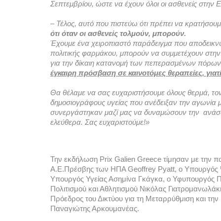
Σεπτεμβρίου, ώστε να έχουν όλοι οι ασθενείς στην 
– Τέλος, αυτό που πιστεύω ότι πρέπει να κρατήσο
ότι όταν οι ασθενείς τολμούν, μπορούν.
Έχουμε ένα χειροπιαστό παράδειγμα που αποδεικνύε
πολιτικής φαρμάκου, μπορούν να συμμετέχουν στην
για την δίκαιη κατανομή των πεπερασμένων πόρων σ
έγκαιρη πρόσβαση σε καινοτόμες θεραπείες, γιατί
Θα θέλαμε να σας ευχαριστήσουμε όλους θερμά, τον κ
δημοσιογράφους υγείας που ανέδειξαν την αγωνία μ
συνεργάστηκαν μαζί μας να δυναμώσουν την  ανάσα
ελεύθερα. Σας ευχαριστούμε!»
Την εκδήλωση Prix Galien Greece τίμησαν με την π
Α.Ε.Πρέσβης των ΗΠΑ Geoffrey Pyatt, ο Υπουργός
Υπουργός Υγείας Ασημίνα Γκάγκα, ο Υφυπουργός Π
Πολιτισμού και Αθλητισμού Νικόλας Γιατρομανωλάκ
Πρόεδρος του Δικτύου για τη Μεταρρύθμιση και τη
Παναγιώτης Αρκουμανέας.