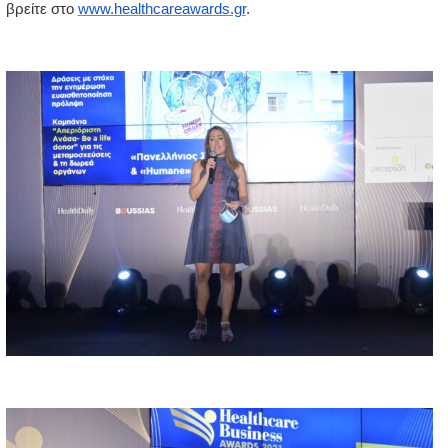
βρείτε στο 
www.healthcareawards.gr
.