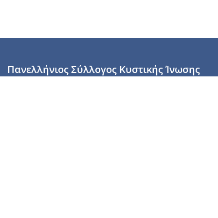
Πανελλήνιος Σύλλογος Κυστικής Ίνωσης
Καραϊσκάκη 28, Αθήνα, ΤΚ 10554
2110137700 (Τρίτη & Πέμπτη: 16:00-19:00),
6944255853 (Τετάρτη: 17.00-20.00)
info@cysticfibrosis.gr
Προσωπικά Δεδομένα
Όροι Χρήσης
Πολιτική Απορρήτου
Πολιτική Cookies