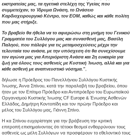
εκστρατείας μας, τα ηγετικά στελέχη της Υγείας που 
συμμετείχαν, το Ίδρυμα Ωνάση, το Ωνάσειο 
Καρδιοχειρουργικό Κέντρο, τον ΕΟΜ, καθώς και κάθε πολίτη 
που μας στήριξε.
Το βραβείο θα ήθελα να το αφιερώσω στη μνήμη του Γενικού 
Γραμματέα του Συλλόγου μας και συνασθενή μας, Βασίλη 
Παληού, που πάλεψε για τις μεταμοσχεύσεις μέχρι την 
τελευταία του ανάσα, με την υπόσχεση ότι θα συνεχίσουμε 
τον αγώνα μας για Απεριόριστη Ανάσα και 2η ευκαιρία για 
ζωή για όλους τους ασθενείς με Κυστική Ίνωση, αλλά και για 
κάθε ασθενή με αναπνευστικό νόσημα.”
,
δήλωσε η 
Πρόεδρος του Πανελλήνιου Συλλόγου Κυστικής 
Ίνωσης, Άννα Σπίνου,
 κατά την παραλαβή του βραβείου, όπου 
ήταν με τον
 Επίτιμο Πρόεδρο και Αντιπρόεδρο του Ευρωπαϊκού 
Οργανισμού Κυστικής Ίνωσης CF Europe & Ένωσης Ασθενών 
Ελλάδος, Δημήτρη Κοντοπίδη
 και τον 
πρώην Πρόεδρο και 
μέλος του Συλλόγου μας, Γιάννη Σπίνο
.
Η κα Σπίνου ευχαρίστησε για την βράβευση την κριτική 
επιτροπή επισημαίνοντας ότι τέτοιοι θεσμοί ενθαρρύνουν τους 
ασθενείς ως μέλη Συλλόγων να προσφέρουν το εθελοντικό τους 