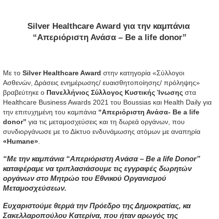
Silver Healthcare Award για την καμπάνια 
“Απεριόριστη Ανάσα – Be a life donor”
Με το 
Silver Healthcare Award
 στην κατηγορία «Σύλλογοι 
Ασθενών, Δράσεις ενημέρωσης/ ευαισθητοποίησης/ πρόληψης» 
βραβεύτηκε ο 
Πανελλήνιος Σύλλογος Κυστικής Ίνωσης
 στα 
Healthcare Business Awards 2021 του Boussias και Health Daily για 
την επιτυχημένη του καμπάνια 
“Απεριόριστη Ανάσα- Be a life 
donor” 
για τις μεταμοσχεύσεις και τη δωρεά οργάνων, που 
συνδιοργάνωσε με το Δίκτυο ενδυνάμωσης ατόμων με αναπηρία 
«Humane»
. 
“Με την καμπάνια “Απεριόριστη Ανάσα – Be a life Donor” 
καταφέραμε να τριπλασιάσουμε τις εγγραφές δωρητών 
οργάνων στο Μητρώο του Εθνικού Οργανισμού 
Μεταμοσχεύσεων.
Ευχαριστούμε θερμά την Πρόεδρο της Δημοκρατίας, κα 
Σακελλαροπούλου Κατερίνα, που ήταν αρωγός της 