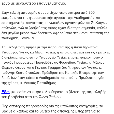
έργο με μεγαλύτερο επαγγελματισμό.
Στην τελετή απονομής συμμετείχαν περισσότεροι από 300 
εκπρόσωποι της φαρμακευτικής αγοράς, της Ακαδημαϊκής και 
επιστημονικής κοινότητας, κοινωφελών οργανισμών και Συλλόγων 
ασθενών, ενώ οι βραβεύσεις φέτος είχαν ιδιαίτερη σημασία, καθώς 
ένα μεγάλο μέρος των δράσεων αφορούσαν στην αντιμετώπιση της 
πανδημίας Covid-19. 
Την εκδήλωση τίμησε με την παρουσία της η Αναπληρώτρια 
Υπουργός Υγείας κα Μίνα Γκάγκα, η οποία απένειμε και τις τιμητικές 
διακρίσεις, ενώ από το Υπουργείο Υγείας επίσης παρέστησαν ο 
Γενικός Γραμματέας Πρωτοβάθμιας Φροντίδας Υγείας, κ. Μάριος 
Θεμιστοκλέους και ο Γενικός Γραμματέας Υπηρεσιών Υγείας, κ. 
Ιωάννης Κωτσιόπουλος. Πρόεδρος της Κριτικής Επιτροπής των 
βραβείων ήταν φέτος ο Ακαδημαϊκός και πρώην Πρωθυπουργός 
της χώρας, κ. Λουκάς Παπαδήμος. 
Εδώ
 μπορείτε να παρακολουθήσετε το βίντεο της παραλαβής 
του βραβείου από την Άννα Σπίνου.
Περισσότερες πληροφορίες για τις υπόλοιπες κατηγορίες, τα 
βραβεία καθώς και το βίντεο της απονομής μπορείτε να τα 