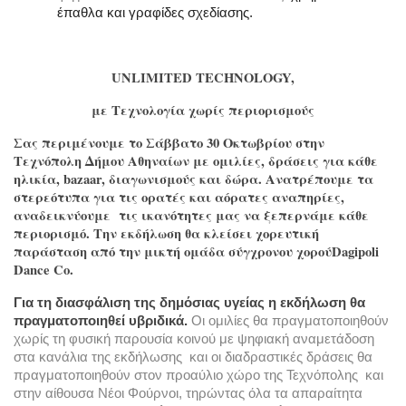
έπαθλα και γραφίδες σχεδίασης.
UNLIMITED TECHNOLOGY,
με Τεχνολογία χωρίς περιορισμούς
Σας περιμένουμε το Σάββατο 30 Οκτωβρίου στην 
Τεχνόπολη Δήμου Αθηναίων με ομιλίες, δράσεις για κάθε 
ηλικία, bazaar, διαγωνισμούς και δώρα. Ανατρέπουμε τα 
στερεότυπα για τις ορατές και αόρατες αναπηρίες, 
αναδεικνύουμε  τις ικανότητες μας να ξεπερνάμε κάθε 
περιορισμό. Την εκδήλωση θα κλείσει χορευτική 
παράσταση από την μικτή ομάδα σύγχρονου χορού
Dagipoli 
Dance Co.
Για τη διασφάλιση της δημόσιας υγείας η εκδήλωση θα 
πραγματοποιηθεί υβριδικά.
 Οι ομιλίες θα πραγματοποιηθούν 
χωρίς τη φυσική παρουσία κοινού με ψηφιακή αναμετάδοση 
στα κανάλια της εκδήλωσης  και οι διαδραστικές δράσεις θα 
πραγματοποιηθούν στον προαύλιο χώρο της Τεχνόπολης  και 
στην αίθουσα Νέοι Φούρνοι, τηρώντας όλα τα απαραίτητα 