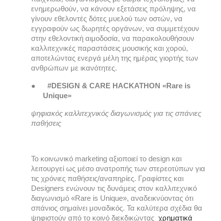
ενημερωθούν, να κάνουν εξετάσεις πρόληψης, να 
γίνουν εθελοντές δότες μυελού των οστών, να 
εγγραφούν ως δωρητές οργάνων, να συμμετέχουν 
στην εθελοντική αιμοδοσία, να παρακολουθήσουν 
καλλιτεχνικές παραστάσεις μουσικής και χορού, 
αποτελώντας ενεργά μέλη της ημέρας γιορτής των 
ανθρώπων με ικανότητες.
●      
#DESIGN & CARE HACKATHON «Rare is 
Unique»
ψηφιακός καλλιτεχνικός διαγωνισμός για τις σπάνιες 
παθήσεις
Το κοινωνικό marketing αξιοποιεί το design και 
λειτουργεί ως μέσο ανατροπής των στερεοτύπων για 
τις χρόνιες παθήσεις/αναπηρίες. Γραφίστες και 
Designers ενώνουν τις δυνάμεις στον καλλιτεχνικό 
διαγωνισμό «Rare is Unique», αναδεικνύοντας ότι 
σπάνιος σημαίνει μοναδικός. Τα καλύτερα σχέδια θα 
ψηφιστούν από το κοινό διεκδικώντας  
χρηματικά 