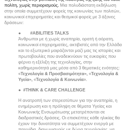
πολίτη, χωρίς περιορισμούς. 
Μια πολυδιάστατη εκδήλωση 
στην οποία συμμετέχουν φορείς της κοινωνίας των πολιτών, 
κοινωνικοί επιχειρηματίες και θεσμικοί φορείς με 3 άξονες 
δράσεων:
●
#ABILITIES TALKS
Άνθρωποι με ή χωρίς αναπηρία, ορατή ή αόρατη, 
κοινωνικοί επιχειρηματίες, ακτιβιστές από την Ελλάδα 
και το εξωτερικό μοιράζονται μαζί μας τις ιστορίες και 
πρωτοβουλίες που αναδεικνύουν τις ευκαιρίες που 
φέρνει η εξέλιξη της τεχνολογίας, στην 
καθημερινότητά μας μέσα από 3 θεματικές ενότητες: 
«
Τεχνολογία & Προσβασιμότητα»,
 «
Τεχνολογία & 
Υγεία»,
 «
Τεχνολογία & Κοινωνία
».
●
#ΤΗΙΝΚ & CARE CHALLENGE
Η ανατροπή των στερεοτύπων για την αναπηρία, η 
ενημέρωση και η πρόληψη σε θέματα Υγείας και 
Κοινωνικής Ενσωμάτωσης μετατρέπονται σε 
διαδραστικές δράσεις. Οι επισκέπτες κάθε ηλικίας θα 
έχουν την δυνατότητα να συμμετέχουν ενεργά με 
παιχνίδια, διαγωνισμούς με δώρα τεχνολογίας, να 