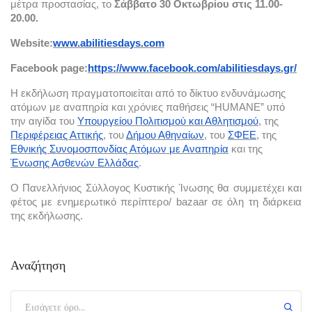
μέτρα προστασίας, το 
Σάββατο 30 Οκτωβρίου στις 11.00-
20.00.
Website:
www.abilitiesdays.com
Facebook page:
https://www.facebook.com/abilitiesdays.gr/
Η εκδήλωση πραγματοποιείται από το δίκτυο ενδυνάμωσης 
ατόμων με αναπηρία και χρόνιες παθήσεις “HUMANE” υπό 
την αιγίδα του 
Υπουργείου Πολιτισμού και Αθλητισμού
, της 
Περιφέρειας Αττικής
, του 
Δήμου Αθηναίων
, του 
ΣΦΕΕ
, της 
Εθνικής Συνομοσπονδίας Ατόμων με Αναπηρία
 και της 
Ένωσης Ασθενών Ελλάδας
.
Ο Πανελλήνιος Σύλλογος Κυστικής Ίνωσης θα συμμετέχει και 
φέτος με ενημερωτικό περίπτερο/ bazaar σε όλη τη διάρκεια 
της εκδήλωσης.
Αναζήτηση