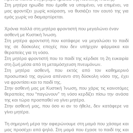
Στη μητέρα ηρωίδα που έμαθε να υπομένει, να επιμένει, να 
μας φροντίζει χωρίς κούραση, να θυσιάζει τον εαυτό της για 
εμάς χωρίς να διαμαρτύρεται. 
Χρόνια πολλά στη μητέρα φροντιστή που μεγαλώνει έναν 
ασθενή με 
Κυστική Ίνωση.
Στη μητέρα φροντιστή που κατάφερε να μεγαλώσει το παιδί 
της σε δύσκολες εποχές που δεν υπήρχαν φάρμακα και 
θεραπείες για τη νόσο.
Στη μητέρα φροντιστή που το παιδί της κέρδισε τη 2η ευκαιρία 
στη ζωή μέσα από τη μεταμόσχευση πνευμόνων.
Στη μητέρα ασθενή, που εκτός από τον καθημερινό 
προσωπικό της αγώνα απέναντι στη δύσκολη νόσο της, έχει 
να φροντίσει και το παιδί της.
Στην ασθενή μας με Κυστική Ίνωση, που χάρις τις καινοτόμες 
θεραπείες που “παγώνουν” τη νόσο κερδίζει πίσω την ανάσα 
της και τώρα προσπαθεί να γίνει μητέρα. 
Στην ασθενή μας, που όσο κι αν το ήθελε, δεν κατάφερε να 
γίνει μητέρα. 
Τη σημερινή μέρα την αφιερώνουμε στη μαμά που χάσαμε και 
μας προσέχει από ψηλά. 
Στη μαμά που έχασε το παιδί της και 