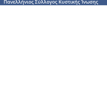
Πανελλήνιος Σύλλογος Κυστικής Ίνωσης
Καραϊσκάκη 28, Αθήνα, ΤΚ 10554
2110137700 (Τρίτη & Πέμπτη: 16:00-19:00),
6944255853 (Τετάρτη: 17.00-20.00)
info@cysticfibrosis.gr
Προσωπικά Δεδομένα
Όροι Χρήσης
Πολιτική Απορρήτου
Πολιτική Cookies
Υποστήριξέ μας
Γίνε μέλος
Γίνε εθελοντής