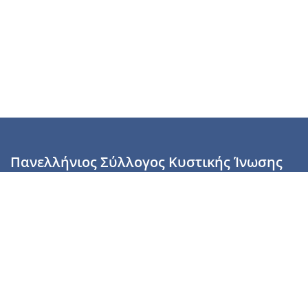
Πανελλήνιος Σύλλογος Κυστικής Ίνωσης
Καραϊσκάκη 28, Αθήνα, ΤΚ 10554
2110137700 (Τρίτη & Πέμπτη: 16:00-19:00),
6944255853 (Τετάρτη: 17.00-20.00)
info@cysticfibrosis.gr
Προσωπικά Δεδομένα