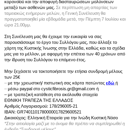
κορονοϊού και την αποφυγή διασταυρώσεων μολύνσεων 
μεταξύ των ασθενών μας. 
Σε περίπτωση μη απαρτίας των 
ταμειακώς ενήμερων μελών, η Γενική Συνέλευση θα 
πραγματοποιηθεί μία εβδομάδα μετά, την Πέμπτη 7 Ιουλίου και 
ώρα 21.00μμ.
Στη Συνέλευση μας θα έχουμε την ευκαιρία να σας 
παρουσιάσουμε το έργο του Συλλόγου μας, 
που άλλαξε το 
χάρτη της Κυστικής Ίνωσης στην Ελλάδα, καθώς κ
αι τα σχέδια 
μας για το μέλλον, με αφορμή την επέτειο των 40 χρόνων από 
την ίδρυση του Συλλόγου το επόμενο έτος.
Μην ξεχάσετε να τακτοποιήσετε την ετήσια συνδρομή μέλους 
των 25€
– 
με την χρεωστική/ πιστωτική σας κάρτα πατώντας
εδώ
ή
– 
μέσω paypal στο cysticfibrosis.gr@gmail.com 
ή
– με τραπεζική κατάθεση στα ακόλουθα στοιχεία
ΕΘΝΙΚΗ ΤΡΑΠΕΖΑ ΤΗΣ ΕΛΛΑΔΟΣ
Αριθμός Λογαριασμού: 178/296005-21
IBAN: GR7401101780000017829600521
Δικαιούχος: Ελληνική Εταιρεία για την Ινώδη Κυστική Νόσο
*Στην αιτιολογία μαζί με το όνομα θα πρέπει να συμπληρωθεί η 
ένδειξη “Συνδρομή μέλους”.