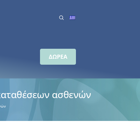
ΔΩΡΕΑ
γκαταθέσεων ασθενών
νών