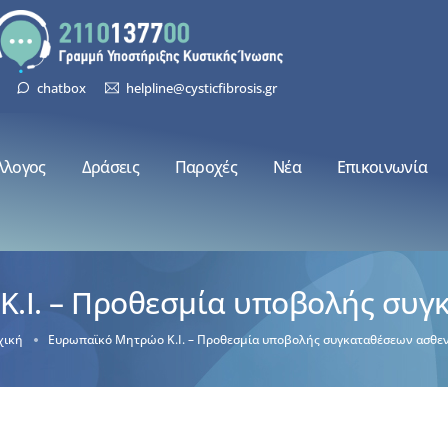
chatbox
helpline@cysticfibrosis.gr
λλογος
Δράσεις
Παροχές
Νέα
Επικοινωνία
.Ι. – Προθεσμία υποβολής συ
χική
Ευρωπαϊκό Μητρώο Κ.Ι. – Προθεσμία υποβολής συγκαταθέσεων ασθε