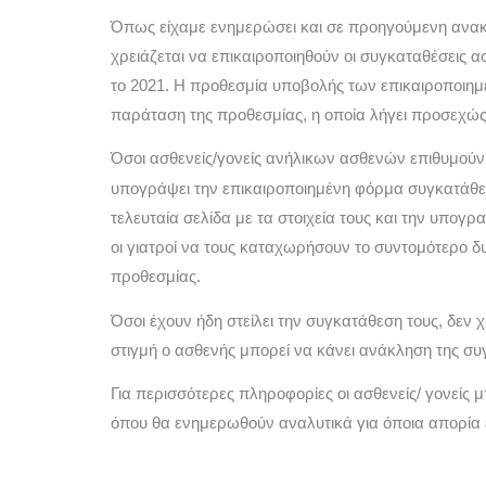
Όπως είχαμε ενημερώσει και σε προηγούμενη ανακ
χρειάζεται να επικαιροποιηθούν οι συγκαταθέσεις
το 2021. Η προθεσμία υποβολής των επικαιροποιημ
παράταση της προθεσμίας, η οποία λήγει προσεχώς
Όσοι ασθενείς/γονείς ανήλικων ασθενών επιθυμού
υπογράψει την επικαιροποιημένη φόρμα συγκατάθε
τελευταία σελίδα με τα στοιχεία τους και την υπογ
οι γιατροί να τους καταχωρήσουν το συντομότερο δ
προθεσμίας.
Όσοι έχουν ήδη στείλει την συγκατάθεση τους, δεν χ
στιγμή ο ασθενής μπορεί να κάνει ανάκληση της συ
Για περισσότερες πληροφορίες οι ασθενείς/ γονείς 
όπου θα ενημερωθούν αναλυτικά για όποια απορία 