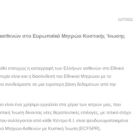
12/7/202
ασθενών στο 
Ευρωπαϊκό Μητρώο Κυστικής Ίνωσης
ωθεί επιτυχώς η καταγραφή των Ελλήνων ασθενών στο Εθνικό 
τυχία είναι και η διασύνδεσή του Εθνικού Μητρώου με το 
να συνδεόμαστε σε μια ευρύτερη βάση δεδομένων από την 
είναι ένα χρήσιμο εργαλείο στα χέρια των ιατρών μας, που 
ική Ίνωση δίνοντας νέες θεραπευτικές επιλογές, με τελικό στόχο 
που συλλέγονται από κάθε Κέντρο Κ.Ι. είναι ψευδωνυμοποιημένα 
ϊκό Μητρώο Ασθενών με Κυστική Ίνωση (ECFSPR). 