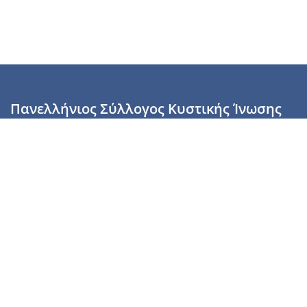
Πανελλήνιος Σύλλογος Κυστικής Ίνωσης
Καραϊσκάκη 28, Αθήνα, ΤΚ 10554
2110137700 (Τρίτη & Πέμπτη: 16:00-19:00),
6944255853 (Τετάρτη: 17.00-20.00)
info@cysticfibrosis.gr
Προσωπικά Δεδομένα
Όροι Χρήσης
Πολιτική Απορρήτου