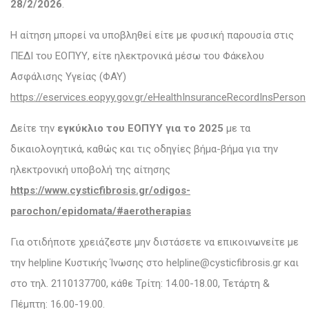
28/2/2026
.
Η αίτηση μπορεί να υποβληθεί είτε με φυσική παρουσία στις
ΠΕΔΙ του ΕΟΠΥΥ, είτε ηλεκτρονικά μέσω του Φάκελου
Ασφάλισης Υγείας (ΦΑΥ)
https://eservices.eopyy.gov.gr/eHealthInsuranceRecordInsPerson
Δείτε την
εγκύκλιο του ΕΟΠΥΥ για το 2025
με τα
δικαιολογητικά, καθώς και τις οδηγίες βήμα-βήμα για την
ηλεκτρονική υποβολή της αίτησης
https://www.cysticfibrosis.gr/odigos-
parochon/epidomata/#aerotherapias
Για οτιδήποτε χρειάζεστε μην διστάσετε να επικοινωνείτε με
την helpline Κυστικής Ίνωσης στο helpline@cysticfibrosis.gr και
στο τηλ. 2110137700, κάθε Τρίτη: 14.00-18.00, Τετάρτη &
Πέμπτη: 16.00-19.00.