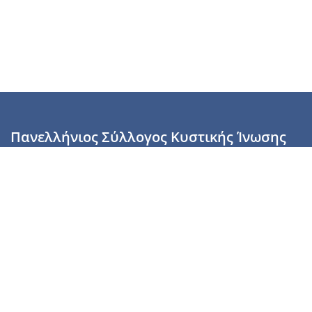
Πανελλήνιος Σύλλογος Κυστικής Ίνωσης
Καραϊσκάκη 28, Αθήνα, ΤΚ 10554
2110137700 (Τρίτη & Πέμπτη: 16:00-19:00),
6944255853 (Τετάρτη: 17.00-20.00)
info@cysticfibrosis.gr
Προσωπικά Δεδομένα
Όροι Χρήσης