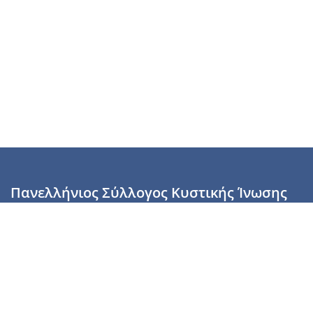
Πανελλήνιος Σύλλογος Κυστικής Ίνωσης
Καραϊσκάκη 28, Αθήνα, ΤΚ 10554
2110137700 (Τρίτη & Πέμπτη: 16:00-19:00),
6944255853 (Τετάρτη: 17.00-20.00)
info@cysticfibrosis.gr