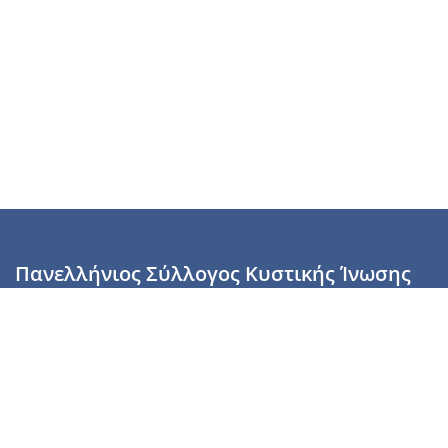
Πανελλήνιος Σύλλογος Κυστικής Ίνωσης
Καραϊσκάκη 28, Αθήνα, ΤΚ 10554
2110137700 (Τρίτη & Πέμπτη: 16:00-19:00),
6944255853 (Τετάρτη: 17.00-20.00)
info@cysticfibrosis.gr