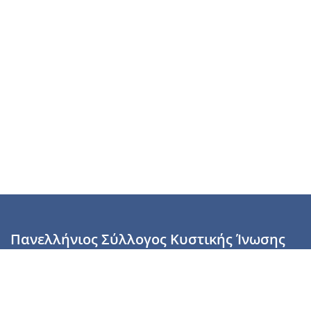
Πανελλήνιος Σύλλογος Κυστικής Ίνωσης
Καραϊσκάκη 28, Αθήνα, ΤΚ 10554
2110137700 (Τρίτη & Πέμπτη: 16:00-19:00),
6944255853 (Τετάρτη: 17.00-20.00)