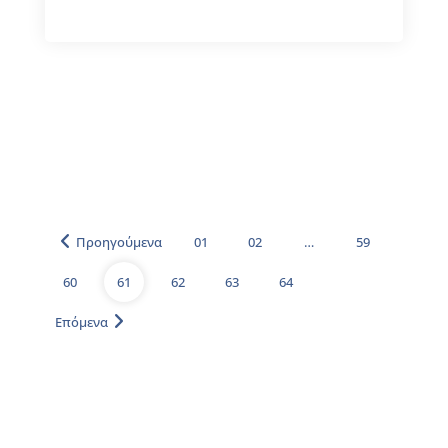
Προηγούμενα
01
02
…
59
60
61
62
63
64
Επόμενα