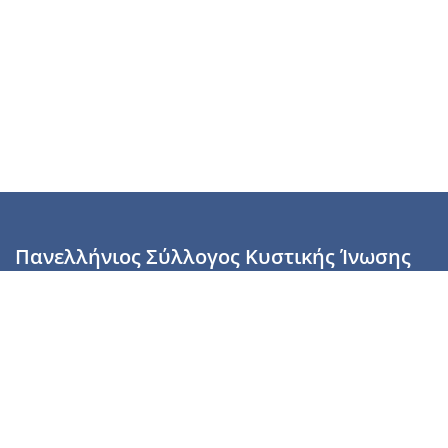
Πανελλήνιος Σύλλογος Κυστικής Ίνωσης
Καραϊσκάκη 28, Αθήνα, ΤΚ 10554
2110137700 (Τρίτη & Πέμπτη: 16:00-19:00),
6944255853 (Τετάρτη: 17.00-20.00)
info@cysticfibrosis.gr
Προσωπικά Δεδομένα