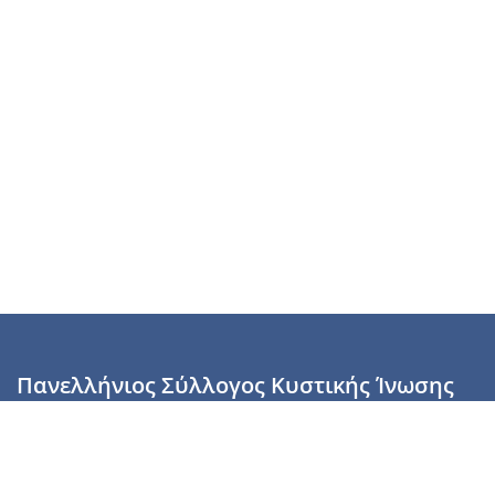
Πανελλήνιος Σύλλογος Κυστικής Ίνωσης
Καραϊσκάκη 28, Αθήνα, ΤΚ 10554
2110137700 (Τρίτη & Πέμπτη: 16:00-19:00),