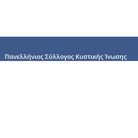
Πανελλήνιος Σύλλογος Κυστικής Ίνωσης
Καραϊσκάκη 28, Αθήνα, ΤΚ 10554
2110137700 (Τρίτη & Πέμπτη: 16:00-19:00),
6944255853 (Τετάρτη: 17.00-20.00)
info@cysticfibrosis.gr
Προσωπικά Δεδομένα
Όροι Χρήσης