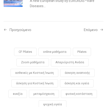
A new European study by EURORDIS—Rare
Diseases...
Προηγούμενo
Επόμενο
CF Pilates
online μαθήματα
Pilates
Zoom μαθήματα
Απεριόριστη Ανάσα
ασθενείς με Κυστική Ίνωση
άσκηση αναπνοής
άσκηση για Κυστική Ίνωση
άσκηση και υγεία
ευεξία
μεταμόσχευση
φυσική κατάσταση
ψυχική υγεία