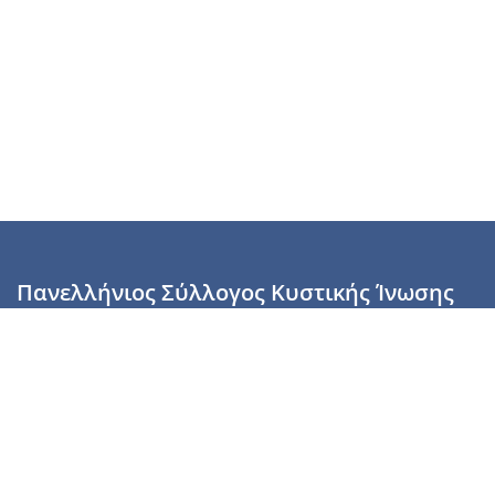
Πανελλήνιος Σύλλογος Κυστικής Ίνωσης
Καραϊσκάκη 28, Αθήνα, ΤΚ 10554
2110137700 (Τρίτη & Πέμπτη: 16:00-19:00),
6944255853 (Τετάρτη: 17.00-20.00)
info@cysticfibrosis.gr