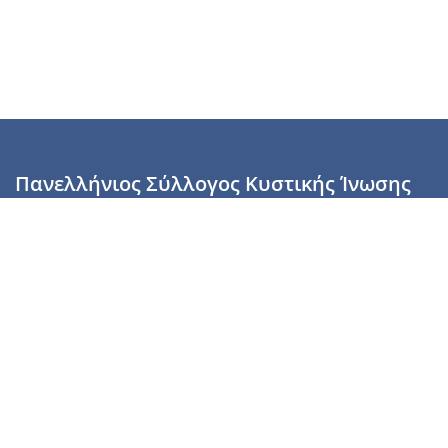
Πανελλήνιος Σύλλογος Κυστικής Ίνωσης
Καραϊσκάκη 28, Αθήνα, ΤΚ 10554
2110137700 (Τρίτη & Πέμπτη: 16:00-19:00),
6944255853 (Τετάρτη: 17.00-20.00)
info@cysticfibrosis.gr
Προσωπικά Δεδομένα
Όροι Χρήσης