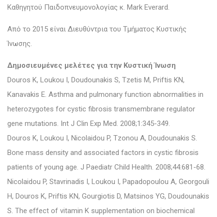
Καθηγητού Παιδοπνευμονολογίας κ. Mark Everard.
Από το 2015 είναι Διευθύντρια του Τμήματος Κυστικής
Ίνωσης.
Δημοσιευμένες μελέτες για την Κυστική Ίνωση
Douros K, Loukou I, Doudounakis S, Tzetis M, Priftis KN,
Kanavakis E. Asthma and pulmonary function abnormalities in
heterozygotes for cystic fibrosis transmembrane regulator
gene mutations. Int J Clin Exp Med. 2008;1:345-349.
Douros K, Loukou I, Nicolaidou P, Tzonou A, Doudounakis S.
Bone mass density and associated factors in cystic fibrosis
patients of young age. J Paediatr Child Health. 2008;44:681-68.
Nicolaidou P, Stavrinadis I, Loukou I, Papadopoulou A, Georgouli
H, Douros K, Priftis KN, Gourgiotis D, Matsinos YG, Doudounakis
S. The effect of vitamin K supplementation on biochemical