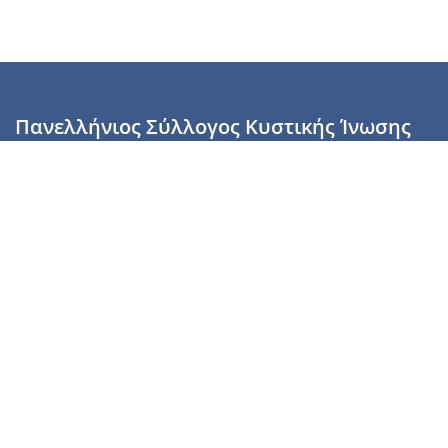
Πανελλήνιος Σύλλογος Κυστικής Ίνωσης
Καραϊσκάκη 28, Αθήνα, ΤΚ 10554
2110137700 (Τρίτη & Πέμπτη: 16:00-19:00),
6944255853 (Τετάρτη: 17.00-20.00)
info@cysticfibrosis.gr
Προσωπικά Δεδομένα
Όροι Χρήσης
Πολιτική Απορρήτου
Πολιτική Cookies