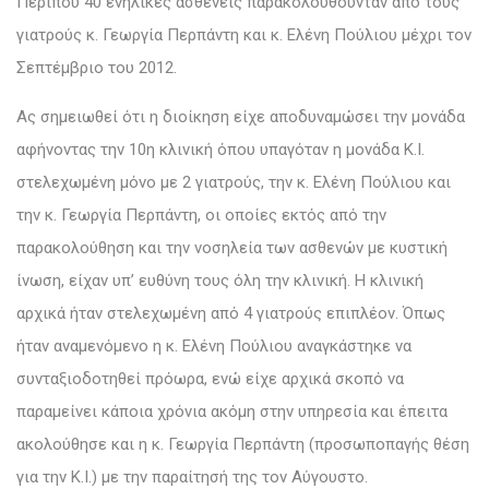
Περίπου 40 ενήλικες ασθενείς παρακολουθούνταν από τους
γιατρούς κ. Γεωργία Περπάντη και κ. Ελένη Πούλιου μέχρι τον
Σεπτέμβριο του 2012.
Ας σημειωθεί ότι η διοίκηση είχε αποδυναμώσει την μονάδα
αφήνοντας την 10η κλινική όπου υπαγόταν η μονάδα Κ.Ι.
στελεχωμένη μόνο με 2 γιατρούς, την κ. Ελένη Πούλιου και
την κ. Γεωργία Περπάντη, οι οποίες εκτός από την
παρακολούθηση και την νοσηλεία των ασθενών με κυστική
ίνωση, είχαν υπ’ ευθύνη τους όλη την κλινική. Η κλινική
αρχικά ήταν στελεχωμένη από 4 γιατρούς επιπλέον. Όπως
ήταν αναμενόμενο η κ. Ελένη Πούλιου αναγκάστηκε να
συνταξιοδοτηθεί πρόωρα, ενώ είχε αρχικά σκοπό να
παραμείνει κάποια χρόνια ακόμη στην υπηρεσία και έπειτα
ακολούθησε και η κ. Γεωργία Περπάντη (προσωποπαγής θέση
για την Κ.Ι.) με την παραίτησή της τον Αύγουστο.