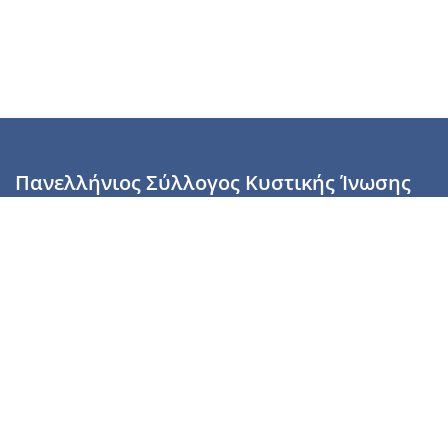
Πανελλήνιος Σύλλογος Κυστικής Ίνωσης
Καραϊσκάκη 28, Αθήνα, ΤΚ 10554
2110137700 (Τρίτη & Πέμπτη: 16:00-19:00),
6944255853 (Τετάρτη: 17.00-20.00)
info@cysticfibrosis.gr
Προσωπικά Δεδομένα
Όροι Χρήσης