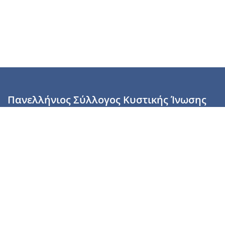
Πανελλήνιος Σύλλογος Κυστικής Ίνωσης
Καραϊσκάκη 28, Αθήνα, ΤΚ 10554
2110137700 (Τρίτη & Πέμπτη: 16:00-19:00),
6944255853 (Τετάρτη: 17.00-20.00)
info@cysticfibrosis.gr
Προσωπικά Δεδομένα
Όροι Χρήσης