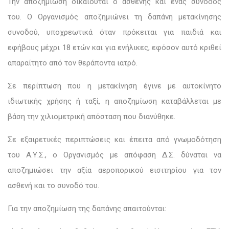
Την αποζημίωση δικαιούται ο ασθενής και ένας συνοδός
του. Ο Οργανισμός αποζημιώνει τη δαπάνη μετακίνησης
συνοδού, υποχρεωτικά όταν πρόκειται για παιδιά και
εφήβους μέχρι 18 ετών και για ενήλικες, εφόσον αυτό κριθεί
απαραίτητο από τον θεράποντα ιατρό.
Σε περίπτωση που η μετακίνηση έγινε με αυτοκίνητο
ιδιωτικής χρήσης ή ταξί, η αποζημίωση καταβάλλεται με
βάση την χιλιομετρική απόσταση που διανύθηκε.
Σε εξαιρετικές περιπτώσεις και έπειτα από γνωμοδότηση
του Α.Υ.Σ., ο Οργανισμός με απόφαση Δ.Σ. δύναται να
αποζημιώσει την αξία αεροπορικού εισιτηρίου για τον
ασθενή και το συνοδό του.
Για την αποζημίωση της δαπάνης απαιτούνται: