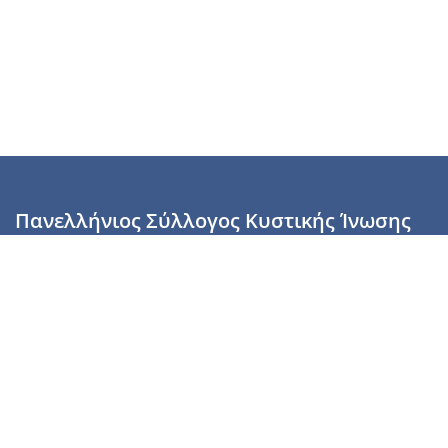
Πανελλήνιος Σύλλογος Κυστικής Ίνωσης
Καραϊσκάκη 28, Αθήνα, ΤΚ 10554
2110137700 (Τρίτη & Πέμπτη: 16:00-19:00),
6944255853 (Τετάρτη: 17.00-20.00)
info@cysticfibrosis.gr
Προσωπικά Δεδομένα