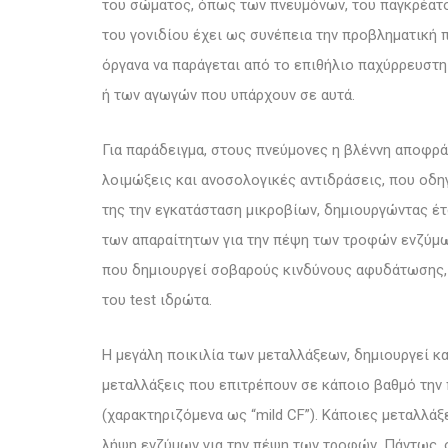
του σώματος, όπως των πνευμόνων, του παγκρέατο
του γονιδίου έχει ως συνέπεια την προβληματική 
όργανα να παράγεται από το επιθήλιο παχύρρευστ
ή των αγωγών που υπάρχουν σε αυτά.
Για παράδειγμα, στους πνεύμονες η βλέννη αποφρ
λοιμώξεις και ανοσολογικές αντιδράσεις, που οδη
της την εγκατάσταση μικροβίων, δημιουργώντας έ
των απαραίτητων για την πέψη των τροφών ενζύμω
που δημιουργεί σοβαρούς κινδύνους αφυδάτωσης,
του test ιδρώτα.
Η μεγάλη ποικιλία των μεταλλάξεων, δημιουργεί κ
μεταλλάξεις που επιτρέπουν σε κάποιο βαθμό την
(χαρακτηριζόμενα ως “mild CF”). Κάποιες μεταλλάξ
λήψη ενζύμων για την πέψη των τροφών. Πάντως, 