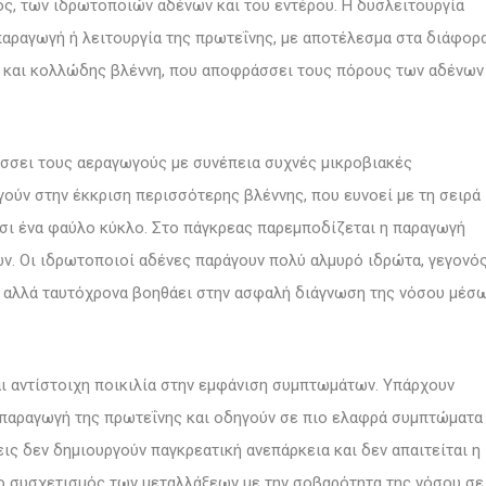
ς, των ιδρωτοποιών αδένων και του εντέρου. Η δυσλειτουργία
παραγωγή ή λειτουργία της πρωτεΐνης, με αποτέλεσμα στα διάφορ
η και κολλώδης βλέννη, που αποφράσσει τους πόρους των αδένων
άσσει τους αεραγωγούς με συνέπεια συχνές μικροβιακές
γούν στην έκκριση περισσότερης βλέννης, που ευνοεί με τη σειρά
τσι ένα φαύλο κύκλο. Στο πάγκρεας παρεμποδίζεται η παραγωγή
ν. Οι ιδρωτοποιοί αδένες παράγουν πολύ αλμυρό ιδρώτα, γεγονό
 αλλά ταυτόχρονα βοηθάει στην ασφαλή διάγνωση της νόσου μέσ
αι αντίστοιχη ποικιλία στην εμφάνιση συμπτωμάτων. Υπάρχουν
 παραγωγή της πρωτεΐνης και οδηγούν σε πιο ελαφρά συμπτώματα
εις δεν δημιουργούν παγκρεατική ανεπάρκεια και δεν απαιτείται η
ο συσχετισμός των μεταλλάξεων με την σοβαρότητα της νόσου σε