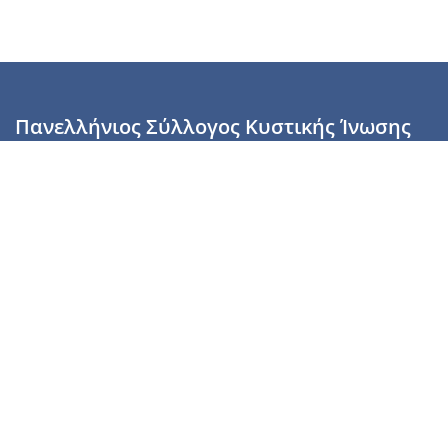
Πανελλήνιος Σύλλογος Κυστικής Ίνωσης
Καραϊσκάκη 28, Αθήνα, ΤΚ 10554
2110137700 (Τρίτη & Πέμπτη: 16:00-19:00),
6944255853 (Τετάρτη: 17.00-20.00)
info@cysticfibrosis.gr
Προσωπικά Δεδομένα
Όροι Χρήσης
Πολιτική Απορρήτου
Πολιτική Cookies