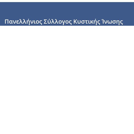
Πανελλήνιος Σύλλογος Κυστικής Ίνωσης
Καραϊσκάκη 28, Αθήνα, ΤΚ 10554
2110137700 (Τρίτη & Πέμπτη: 16:00-19:00),
6944255853 (Τετάρτη: 17.00-20.00)
info@cysticfibrosis.gr
Προσωπικά Δεδομένα
Όροι Χρήσης
Πολιτική Απορρήτου
Πολιτική Cookies
Υποστήριξέ μας