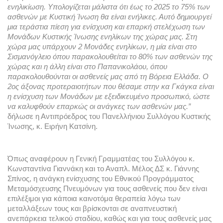
ενηλικίωση. Υπολογίζεται μάλιστα ότι έως το 2025 το 75% των 
ασθενών με Κυστική Ίνωση θα είναι ενήλικες. Αυτό δημιουργεί 
μια τεράστια πίεση για ενίσχυση και επαρκή στελέχωση των 
Μονάδων Κυστικής Ίνωσης ενηλίκων της χώρας μας. Στη 
χώρα μας υπάρχουν 2 Μονάδες ενηλίκων, η μία είναι στο 
Σισμανόγλειο όπου παρακολουθείται το 80% των ασθενών της 
χώρας και η άλλη είναι στο Παπανικολάου, όπου 
παρακολουθούνται οι ασθενείς μας από τη Βόρεια Ελλάδα. Ο 
2ος άξονας προτεραιοτήτων που θέσαμε στην κα Γκάγκα είναι 
η ενίσχυση των Μονάδων με εξειδικευμένο προσωπικό, ώστε 
να καλυφθούν επαρκώς οι ανάγκες των ασθενών μας.”
δήλωσε η Αντιπρόεδρος του Πανελλήνιου Συλλόγου Κυστικής 
Ίνωσης, κ. Ειρήνη Κατσίνη.
Όπως αναφέρουν η Γενική Γραμματέας του Συλλόγου κ. 
Κωνσταντίνα Γιαννάκη και το Αναπλ. Μέλος ΔΣ κ. Γιάννης 
Σπίνος, η
 ανάγκη ενίσχυσης του Εθνικού Προγράμματος 
Μεταμόσχευσης Πνευμόνων για τους ασθενείς που δεν είναι 
επιλέξιμοι για κάποια καινοτόμα θεραπεία λόγω των 
μεταλλάξεων τους και βρίσκονται σε αναπνευστική 
ανεπάρκεια τελικού σταδίου, καθώς και για τους ασθενείς μας 