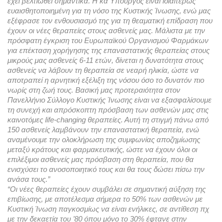
έχει βελτιωθεί σημαντικά. Η κα Υπουργός είναι ιδιαιτέρως 
ευαισθητοποιημένη για τη νόσο της Κυστικής Ίνωσης, ενώ μας 
εξέφρασε τον ενθουσιασμό της για τη θεαματική επίδραση που 
έχουν οι νέες θεραπείες στους ασθενείς μας. Μάλιστα μ
ε την 
πρόσφατη έγκριση του Ευρωπαϊκού Οργανισμού Φαρμάκων 
για επέκταση χορήγησης της επαναστατικής θεραπείας στους 
μικρούς μας ασθενείς 6-11 ετών, δίνεται η δυνατότητα στους 
ασθενείς να λάβουν τη θεραπεία σε νεαρή ηλικία, ώστε να 
αποτραπεί η αρνητική εξέλιξη της νόσου όσο το δυνατόν πιο 
νωρίς στη ζωή τους. 
Βασική μας προτεραιότητα στον 
Πανελλήνιο Σύλλογο Κυστικής Ίνωσης είναι να εξασφαλίσουμε 
τη συνεχή και απρόσκοπτη πρόσβαση των ασθενών μας στις 
καινοτόμες life-changing θεραπείες. Αυτή τη στιγμή πάνω από 
150 ασθενείς λαμβάνουν την επαναστατική θεραπεία, ενώ 
αναμένουμε την ολοκλήρωση της συμφωνίας αποζημίωσης 
μεταξύ κράτους και φαρμακευτικής, ώστε να έχουν όλοι οι 
επιλέξιμοι ασθενείς μας πρόσβαση στη θεραπεία, που θα 
ενισχύσει το ανοσοποιητικό τους και θα τους δώσει πίσω την 
ανάσα τους.”
“Οι νέες θεραπείες έχουν συμβάλει σε σημαντική αύξηση της 
επιβίωσης, με αποτέλεσμα σήμερα το 50% των ασθενών με 
Κυστική Ίνωση παγκοσμίως να είναι ενήλικες, σε αντίθεση πχ 
με την δεκαετία του ’80 όπου μόνο το 30% έφτανε στην 