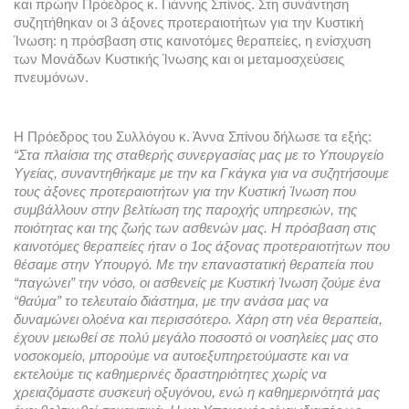
και πρώην Πρόεδρος κ. Γιάννης Σπίνος. 
Στη συνάντηση 
συζητήθηκαν οι 3 άξονες προτεραιοτήτων για την Κυστική 
Ίνωση: η πρόσβαση στις καινοτόμες θεραπείες, η ενίσχυση 
των Μονάδων Κυστικής Ίνωσης και οι μεταμοσχεύσεις 
πνευμόνων.
Η Πρόεδρος του Συλλόγου κ. Άννα Σπίνου δήλωσε τα εξής: 
“Σ
τα πλαίσια της σταθερής συνεργασίας μας με το Υπουργείο 
Υγείας, συναντηθήκαμε με την 
κα Γκάγκα για να συζητήσουμε 
τους άξονες προτεραιοτήτων για την Κυστική Ίνωση που 
συμβάλλουν στην βελτίωση της παροχής υπηρεσιών, της 
ποιότητας και της ζωής των ασθενών μας. Η πρόσβαση στις 
καινοτόμες θεραπείες ήταν ο 1ος άξονας προτεραιοτήτων που 
θέσαμε στην Υπουργό. Με την επαναστατική θεραπεία που 
“παγώνει” την νόσο, οι ασθενείς με Κυστική Ίνωση ζούμε ένα 
“θαύμα” το τελευταίο διάστημα, με την ανάσα μας να 
δυναμώνει ολοένα και περισσότερο. Χάρη στη νέα θεραπεία, 
έχουν μειωθεί σε πολύ μεγάλο ποσοστό οι νοσηλείες μας στο 
νοσοκομείο, μπορούμε να αυτοεξυπηρετούμαστε και να 
εκτελούμε τις καθημερινές δραστηριότητες χωρίς να 
χρειαζόμαστε συσκευή οξυγόνου, ενώ η καθημερινότητά μας 