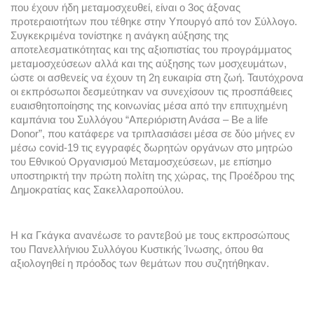
που έχουν ήδη μεταμοσχευθεί, είναι ο 3ος άξονας 
προτεραιοτήτων που τέθηκε στην Υπουργό από τον Σύλλογο. 
Συγκεκριμένα τονίστηκε η ανάγκη αύξησης της 
αποτελεσματικότητας και της αξιοπιστίας του προγράμματος 
μεταμοσχεύσεων αλλά και της αύξησης των μοσχευμάτων, 
ώστε οι ασθενείς να έχουν τη 2η ευκαιρία στη ζωή. Ταυτόχρονα 
οι εκπρόσωποι δεσμεύτηκαν να συνεχίσουν τις προσπάθειες 
ευαισθητοποίησης της κοινωνίας μέσα από την επιτυχημένη 
καμπάνια του Συλλόγου “Απεριόριστη Ανάσα – Be a life 
Donor”, που κατάφερε να 
τριπλασιάσει μέσα σε δύο μήνες εν 
μέσω covid-19 τις εγγραφές δωρητών οργάνων στο μητρώο 
του Εθνικού Οργανισμού Μεταμοσχεύσεων, με επίσημο 
υποστηρικτή την πρώτη πολίτη της χώρας, της 
Προέδρου της 
Δημοκρατίας κας Σακελλαροπούλου.
Η κα Γκάγκα ανανέωσε το ραντεβού με τους εκπροσώπους 
του Πανελλήνιου Συλλόγου Κυστικής Ίνωσης, όπου θα 
αξιολογηθεί η πρόοδος των θεμάτων που συζητήθηκαν.